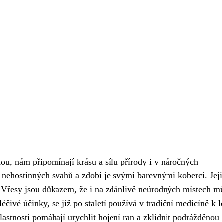
ou, nám připomínají krásu a sílu přírody i v náročných
í nehostinných svahů a zdobí je svými barevnými koberci. Jej
i. Vřesy jsou důkazem, že i na zdánlivě neúrodných místech m
éčivé účinky, se již po staletí používá v tradiční medicíně k 
lastnosti pomáhají urychlit hojení ran a zklidnit podrážděnou