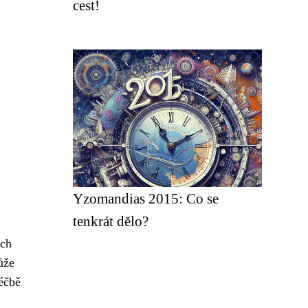
cest!
Yzomandias 2015: Co se
tenkrát dělo?
ich
ůže
léčbě