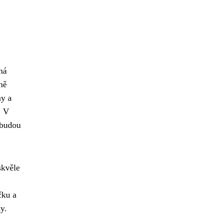
ná
ně
ny a
. V
 budou
skvěle
čku a
y.