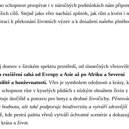
eho schopnost prospívat i v náročných podmínkách nám připo
ich cílů. Stejně jako vřes nachází způsob, jak růst a kvést i 
iraci k překonání životních výzev a k dosažení našeho plného
ůj domov v širokém spektru prostředí, od slunečných vřesoviš
h rozšíření sahá od Evropy a Asie až po Afriku a Severní
ilitě a houževnatosti.
Vřes je symbolem odolnosti a krásy, k
 schopnost růst v kyselých půdách s nízkým obsahem živin z 
uje útočiště a potravu pro hmyz a drobné živočichy.
Pěstová
 hodnotu, ale také podporuje biodiverzitu a vytváří zdravější
 kde pestrá paleta vřesů vytváří úchvatné scenérie a dokazuje
krása a život.