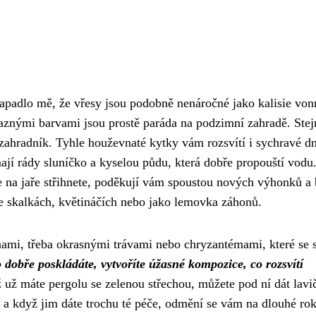
napadlo mě, že vřesy jsou podobně nenáročné jako kalisie von
aznými barvami jsou prostě paráda na podzimní zahradě. Stej
 zahradník. Tyhle houževnaté kytky vám rozsvítí i sychravé d
jí rády sluníčko a kyselou půdu, která dobře propouští vodu
 je na jaře střihnete, poděkují vám spoustou nových výhonků a
e skalkách, květináčích nebo jako lemovka záhonů.
ami, třeba okrasnými trávami nebo chryzantémami, které se 
 dobře poskládáte, vytvoříte úžasné kompozice, co rozsvítí
už máte pergolu se zelenou střechou, můžete pod ní dát lavi
a a když jim dáte trochu té péče, odmění se vám na dlouhé rok