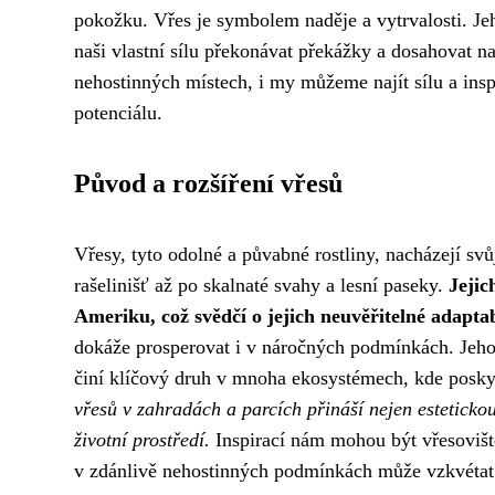
pokožku. Vřes je symbolem naděje a vytrvalosti. J
naši vlastní sílu překonávat překážky a dosahovat naš
nehostinných místech, i my můžeme najít sílu a insp
potenciálu.
Původ a rozšíření vřesů
Vřesy, tyto odolné a půvabné rostliny, nacházejí sv
rašelinišť až po skalnaté svahy a lesní paseky.
Jejic
Ameriku, což svědčí o jejich neuvěřitelné adaptab
dokáže prosperovat i v náročných podmínkách. Jeho
činí klíčový druh v mnoha ekosystémech, kde poskyt
vřesů v zahradách a parcích přináší nejen estetickou
životní prostředí.
Inspirací nám mohou být vřesoviště,
v zdánlivě nehostinných podmínkách může vzkvétat 