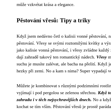
může vzkvétat krása a elegance.
Pěstování vřesů: Tipy a triky
Když jsem nedávno četl o
kalisii vonné pěstování
, 
pěstování. Vřesy se svými roztomilými kvítky a výr
jako kalisie vonná pěstování, i vřesy zvládne každý
dají zahradě takový ten romantický nádech.
Vřesy
ma
suchu je musíte zalévat, ale bacha na přelití. Když
hezky při zemi. No a kam s nima? Super vypadají v
Můžete je kombinovat s různými podzimními rostlin
vyjímají i pod
pergolou se zelenou střechou
.
Když to
zahradu i v těch nejsychravějších dnech.
No a když 
kochat se tím vším. Pěstování vřesů je prostě parád