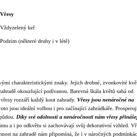
Vřesy
Vždyzelený keř
Podzim (některé druhy i v létě)
svými charakteristickými znaky. Jejich drobné, zvonkovité kvě
zahradě okouzlující podívanou. Barevná škála květů sahá od
k vřesy rozzáří každý kout zahrady.
Vřesy jsou nenáročné na
proto jsou ideální volbou i pro začínající zahrádkáře. Prosperuj
 půdou.
Díky své odolnosti a nenáročnosti nám vřesy přináše
mu a i po odkvětu si zachovávají svůj dekorativní vzhled. Vř
tomnost na zahradě nám připomíná, že i v náročných podmínká