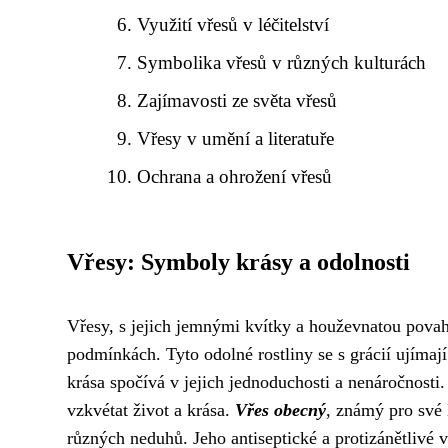
Využití vřesů v léčitelství
Symbolika vřesů v různých kulturách
Zajímavosti ze světa vřesů
Vřesy v umění a literatuře
Ochrana a ohrožení vřesů
Vřesy: Symboly krásy a odolnosti
Vřesy, s jejich jemnými kvítky a houževnatou povah
podmínkách. Tyto odolné rostliny se s grácií ujímaj
krása spočívá v jejich jednoduchosti a nenáročnost
vzkvétat život a krása.
Vřes obecný
, známý pro své l
různých neduhů. Jeho antiseptické a protizánětlivé v