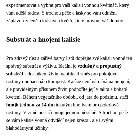
experimentovat a vybrat pro vaši kalisii vonnou květináč, který
vám udělá radost. S trochou péče a lásky se vám odmění
záplavou zeleně a krásných květů, které provoní váš domov.
Substrát a hnojení kalisie
Pro zdravý růst a zářivé barvy listů dopřejte své kalísii vonné ten
správný substrát a výživu. Ideální je
vzdušný a propustný
substrát
s dostatkem živin, například směs pro pokojové
rostliny obohacená o kompost. Kalísie není náročná na hnojení,
ale pravidelným přísunem živin podpoříte její vitalitu a bohaté
kvetení. Během vegetačního období, od jara do podzimu, stačí
hnojit jednou za 14 dní
tekutým hnojivem pro pokojové
rostliny. V zimě postačí hnojit jednou měsíčně. S trochou péče
se vám kalísie vonná odvděčí nejen krásou, ale i svými
blahodárnými účinky.