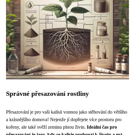
Správné přesazování rostliny
Přesazování je pro vaši kalísii vonnou jako stěhování do většího
a krásnějšího domova! Nejenže jí dopřejete více prostoru pro
kořeny, ale také svěží zeminu plnou živin.
Ideální čas pro
přesazování je jaro, kdy se kalísie probouzí k životu a má