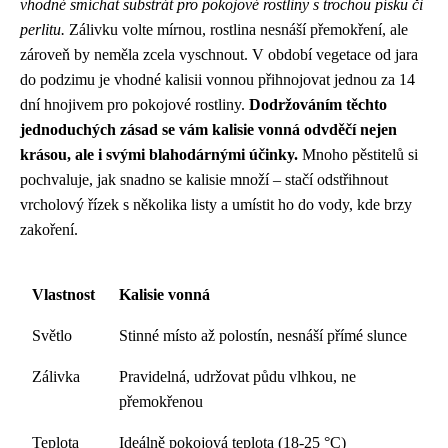
vhodné smíchat substrát pro pokojové rostliny s trochou písku či
perlitu.
Zálivku volte mírnou, rostlina nesnáší přemokření, ale
zároveň by neměla zcela vyschnout. V období vegetace od jara
do podzimu je vhodné kalisii vonnou přihnojovat jednou za 14
dní hnojivem pro pokojové rostliny.
Dodržováním těchto
jednoduchých zásad se vám kalisie vonná odvděčí nejen
krásou, ale i svými blahodárnými účinky.
Mnoho pěstitelů si
pochvaluje, jak snadno se kalisie množí – stačí odstřihnout
vrcholový řízek s několika listy a umístit ho do vody, kde brzy
zakoření.
Vlastnost
Kalisie vonná
Světlo
Stinné místo až polostín, nesnáší přímé slunce
Zálivka
Pravidelná, udržovat půdu vlhkou, ne
přemokřenou
Teplota
Ideálně pokojová teplota (18-25 °C)