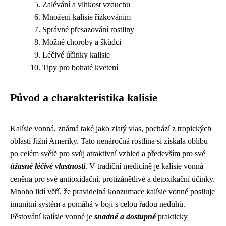
Zalévání a vlhkost vzduchu
Množení kalisie řízkováním
Správné přesazování rostliny
Možné choroby a škůdci
Léčivé účinky kalisie
Tipy pro bohaté kvetení
Původ a charakteristika kalisie
Kalísie vonná, známá také jako zlatý vlas, pochází z tropických
oblastí Jižní Ameriky. Tato nenáročná rostlina si získala oblibu
po celém světě pro svůj atraktivní vzhled a především pro své
úžasné léčivé vlastnosti
. V tradiční medicíně je kalísie vonná
ceněna pro své antioxidační, protizánětlivé a detoxikační účinky.
Mnoho lidí věří, že pravidelná konzumace kalísie vonné posiluje
imunitní systém a pomáhá v boji s celou řadou neduhů.
Pěstování kalísie vonné je
snadné a dostupné
prakticky