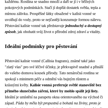
každému. Rostlina se snadno množí a daří se jí i v běžných
pokojových podmínkách. Stačí jí dopřát dostatek světla, tepla a
mírnou zálivku. Prospěšné látky obsažené v kalísii vonné se
uvolňují do vody, proto se nejčastěji konzumuje formou nálevu.
Pěstování kalísie vonné tak představuje
jednoduchý a dostupný
způsob
, jak obohatit svůj život o přírodní zdroj zdraví a vitality.
Ideální podmínky pro pěstování
Pěstování kalisie vonné (Callisia fragrans), známé také jako
"zlatý vlas" pro své léčivé účinky, je překvapivě snadné a přináší
do vašeho domova kousek přírody. Tato nenáročná rostlina se
spokojí s minimem péče a odmění vás bujným růstem a
krásnými květy.
Kalisie vonná preferuje světlé stanoviště bez
přímého slunečního záření, které by mohlo spálit její listy.
Ideální je umístění na parapetu okna orientovaného na východ či
západ.
Půda by měla být propustná a bohatá na živiny, proto je