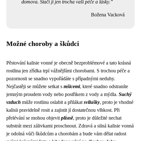
domova. Stačí jí jen trocha vaší péče a lásky.
Božena Vacková
Možné choroby a škůdci
Pěstování kalisie vonné je obecně bezproblémové a tato krásná
rostlina jen zřídka trpí vážnějšími chorobami. S trochou péče a
pozornosti se snadno vypořádáte s případnými neduhy.
Nejčastěji se můžete setkat s
mšicemi
, které snadno odstraníte
jemným proudem vody nebo postřikem z vody a mýdla.
Suchý
vzduch
může rostlinu oslabit a přilákat
svilušky
, proto je vhodné
kalisii pravidelně rosit a zajistit jí dostatečnou vlhkost. Při
přelévání se mohou objevit
plísně
, proto je důležité nechat
substrát mezi zálivkami proschnout. Zdravá a silná kalisie vonná
je odolná vůči škůdcům a chorobám a bude vám dělat radost