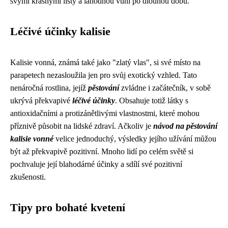
svými krásnými listy a lahodnou vůní po dlouhou dobu.
Léčivé účinky kalisie
Kalisie vonná, známá také jako "zlatý vlas", si své místo na
parapetech nezasloužila jen pro svůj exotický vzhled. Tato
nenáročná rostlina, jejíž
pěstování
zvládne i začátečník, v sobě
ukrývá překvapivé
léčivé účinky
. Obsahuje totiž látky s
antioxidačními a protizánětlivými vlastnostmi, které mohou
příznivě působit na lidské zdraví. Ačkoliv je
návod na pěstování
kalisie vonné
velice jednoduchý, výsledky jejího užívání můžou
být až překvapivě pozitivní. Mnoho lidí po celém světě si
pochvaluje její blahodárné účinky a sdílí své pozitivní
zkušenosti.
Tipy pro bohaté kvetení