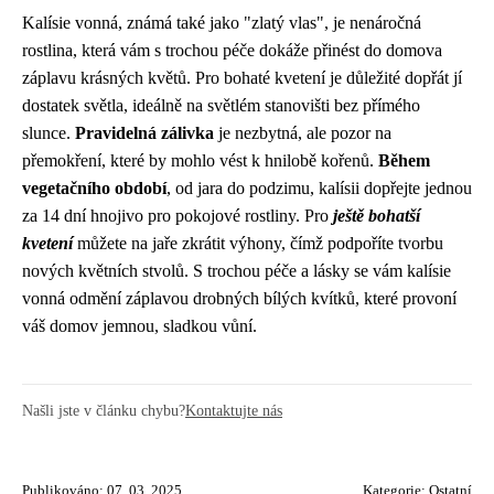
Kalísie vonná, známá také jako "zlatý vlas", je nenáročná
rostlina, která vám s trochou péče dokáže přinést do domova
záplavu krásných květů. Pro bohaté kvetení je důležité dopřát jí
dostatek světla, ideálně na světlém stanovišti bez přímého
slunce.
Pravidelná zálivka
je nezbytná, ale pozor na
přemokření, které by mohlo vést k hnilobě kořenů.
Během
vegetačního období
, od jara do podzimu, kalísii dopřejte jednou
za 14 dní hnojivo pro pokojové rostliny. Pro
ještě bohatší
kvetení
můžete na jaře zkrátit výhony, čímž podpoříte tvorbu
nových květních stvolů. S trochou péče a lásky se vám kalísie
vonná odmění záplavou drobných bílých kvítků, které provoní
váš domov jemnou, sladkou vůní.
Našli jste v článku chybu?
Kontaktujte nás
Publikováno: 07. 03. 2025
Kategorie:
Ostatní