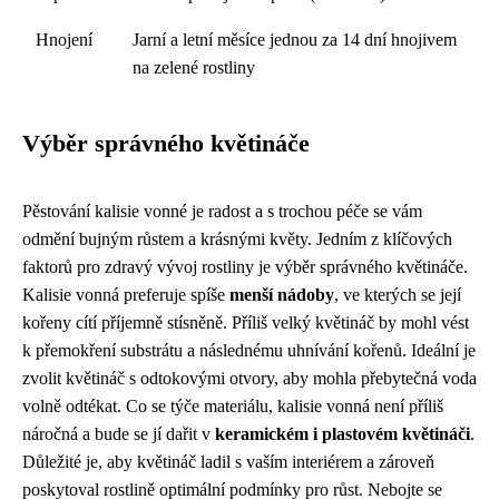
Hnojení
Jarní a letní měsíce jednou za 14 dní hnojivem
na zelené rostliny
Výběr správného květináče
Pěstování kalisie vonné je radost a s trochou péče se vám
odmění bujným růstem a krásnými květy. Jedním z klíčových
faktorů pro zdravý vývoj rostliny je výběr správného květináče.
Kalisie vonná preferuje spíše
menší nádoby
, ve kterých se její
kořeny cítí příjemně stísněně. Příliš velký květináč by mohl vést
k přemokření substrátu a následnému uhnívání kořenů. Ideální je
zvolit květináč s odtokovými otvory, aby mohla přebytečná voda
volně odtékat. Co se týče materiálu, kalisie vonná není příliš
náročná a bude se jí dařit v
keramickém i plastovém květináči
.
Důležité je, aby květináč ladil s vaším interiérem a zároveň
poskytoval rostlině optimální podmínky pro růst. Nebojte se