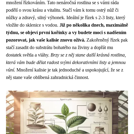
množení řízkováním. Tato nenáročná rostlina se s vámi ráda
podělí o svou krásu a vitalitu. Stačí vám k tomu ostrý nůž či
nůžky a zdravý, silný výhonek. Ideální je řízek s 2-3 listy, který
vložíte do sklenice s vodou.
Již po několika dnech, maximálně
týdnu, se objeví první kořínky a vy budete moci s nadšením
pozorovat, jak vaše kalisie znovu ožívá.
Zakořeněný řízek pak
stačí zasadit do substrátu bohatého na živiny a dopřát mu
dostatek světla a vláhy.
Brzy se z něj stane další krásná rostlina,
která vám bude dělat radost svými dekorativními listy a jemnou
vůní.
Množení kalisie je tak jednoduché a uspokojující, že se z
něj stane vaše oblíbená zahradnická činnost.