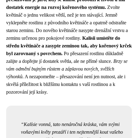
dostatek energie na rozvoj kořenového systému.
Zvolte
květináč o jednu velikost větší, než je ten stávající. Jemně
vyklepněte rostlinu z původního květináče a opatrně odstraňte
starou zeminu. Do nového květináče nasypte drenážní vrstvu a
zeminu určenou pro pokojové rostliny.
Kalísii umístěte do
středu květináče a zasypte zeminou tak, aby kořenový krček
byl zarovnaný s povrchem.
Po přesazení rostlinu důkladně
zalijte a dopřejte jí dostatek světla, ale ne přímé slunce.
Brzy se
vám odmění bujným růstem a záplavou nových, svěžích
výhonků.
A nezapomeňte – přesazování není jen nutnost, ale i
skvělá příležitost k bližšímu kontaktu s vaší rostlinou a k
pozorování její krásy.
Kalísie vonná, tato nenáročná kráska, vám svými
voňavými květy prozáří i ten nejtemnější kout vašeho