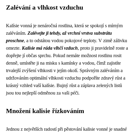
Zalévání a vlhkost vzduchu
Kalísie vonná je nenáročná rostlina, která se spokojí s mírným
zaléváním.
Zalévejte ji tehdy, až vrchní vrstva substrátu
proschne
, a to odstátou vodou pokojové teploty. V zimě zálivku
omezte.
Kalísie má ráda vlhčí vzduch
, proto ji pravidelně roste a
dopřejte jí občas sprchu. Pokud nemáte možnost rostlinu rosit
denně, umístěte ji na misku s kamínky a vodou, čímž zajistíte
trvalejší zvýšení vlhkosti v jejím okolí. Správným zaléváním a
udržováním optimální vlhkosti vzduchu podpoříte zdravý růst a
krásný vzhled vaší kalísie. Bujný růst a záplava zelených listů
jsou tou nejlepší odměnou za vaši péči.
Množení kalisie řízkováním
Jednou z největších radostí při pěstování kalisie vonné je snadné