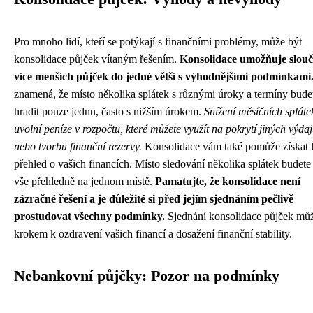
Pro mnoho lidí, kteří se potýkají s finančními problémy, může být
konsolidace půjček vítaným řešením.
Konsolidace umožňuje slouč
více menších půjček do jedné větší s výhodnějšími podmínkami
znamená, že místo několika splátek s různými úroky a termíny bude
hradit pouze jednu, často s nižším úrokem.
Snížení měsíčních splát
uvolní peníze v rozpočtu, které můžete využít na pokrytí jiných výda
nebo tvorbu finanční rezervy.
Konsolidace vám také pomůže získat l
přehled o vašich financích. Místo sledování několika splátek budete
vše přehledně na jednom místě.
Pamatujte, že konsolidace není
zázračné řešení a je důležité si před jejím sjednáním pečlivě
prostudovat všechny podmínky.
Sjednání konsolidace půjček můž
krokem k ozdravení vašich financí a dosažení finanční stability.
Nebankovní půjčky: Pozor na podmínky