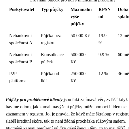
Poskytovatel
Typ půjčky
Maximální
RPSN
Doba
výše
od
splatn
půjčky
Nebankovní
Půjčka bez
50 000 Kč
19.9
12 mě
společnost A
registru
%
Nebankovní
Konsolidace
500 000
9.9 %
60 mě
společnost B
půjček
Kč
P2P
Půjčka od
250 000
12 %
36 mě
platforma
lidí
Kč
Půjčky pro problémové klienty
jsou fakt zajímavá věc, zvlášť když 
bavíme o tom, jak
kamali navýšení půjčky
může pomoct i lidem se
záznamem v registru. Jo, je pravda, že když máte škraloup v registr
slabší kreditní skóre, tak to není žádná procházka růžovým sadem.
Nicméně kamali navýšení půjčky dává šanci i těm, co to maj těžší. J