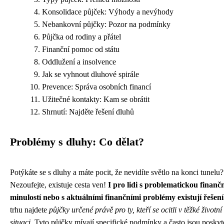
Konsolidace půjček: Výhody a nevýhody
Nebankovní půjčky: Pozor na podmínky
Půjčka od rodiny a přátel
Finanční pomoc od státu
Oddlužení a insolvence
Jak se vyhnout dluhové spirále
Prevence: Správa osobních financí
Užitečné kontakty: Kam se obrátit
Shrnutí: Najděte řešení dluhů
Problémy s dluhy: Co dělat?
Potýkáte se s dluhy a máte pocit, že nevidíte světlo na konci tunelu?
Nezoufejte, existuje cesta ven!
I pro lidi s problematickou finanč
minulostí nebo s aktuálními finančními problémy existují řešení
trhu najdete
půjčky určené právě pro ty, kteří se ocitli v těžké životní
situaci
. Tyto půjčky mívají specifické podmínky a často jsou posky