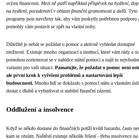
svými financemi.
Mezi ně patří například příspěvek na bydlení, dop
na bydlení, poradenství v oblasti finanční gramotnosti a další.
Tyto
programy jsou navrženy tak, aby vám poskytly potřebnou podporu 
pomohly vám postavit se zpět na vlastní nohy.
Důležité je nebát se požádat o pomoc a aktivně vyhledat dostupné
možnosti. Existuje mnoho organizací a institucí, které vám rády a o
pomohou zorientovat se v nabídce státní pomoci a najít tu nejvhodně
variantu pro vaši situaci.
Pamatujte, že požádat o pomoc není ost
ale první krok k vyřešení problémů a nastartování lepší
budoucnosti.
Mnoho lidí se dokázalo s pomocí státu a vlastním úsi
dostat z dluhů a vybudovat si stabilní finanční zázemí.
Oddlužení a insolvence
Když se někdo dostane do finančních potíží kvůli hazardu, často net
kam se obrátit. Naštěstí existuje několik řešení - třeba
insolvence na