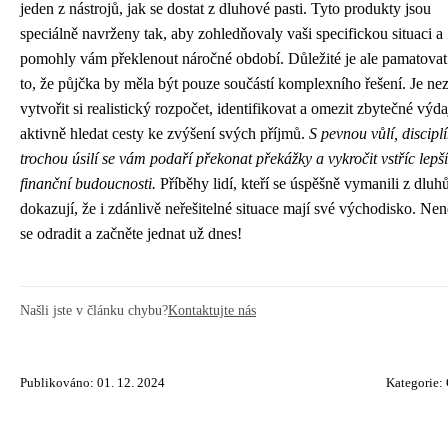
jeden z nástrojů, jak se dostat z dluhové pasti. Tyto produkty jsou
speciálně navrženy tak, aby zohledňovaly vaši specifickou situaci a
pomohly vám překlenout náročné období. Důležité je ale pamatovat
to, že půjčka by měla být pouze součástí komplexního řešení. Je ne
vytvořit si realistický rozpočet, identifikovat a omezit zbytečné výda
aktivně hledat cesty ke zvýšení svých příjmů.
S pevnou vůlí, discipl
trochou úsilí se vám podaří překonat překážky a vykročit vstříc lepší
finanční budoucnosti.
Příběhy lidí, kteří se úspěšně vymanili z dluhů
dokazují, že i zdánlivě neřešitelné situace mají své východisko. Ne
se odradit a začněte jednat už dnes!
Našli jste v článku chybu?
Kontaktujte nás
Publikováno: 01. 12. 2024
Kategorie: