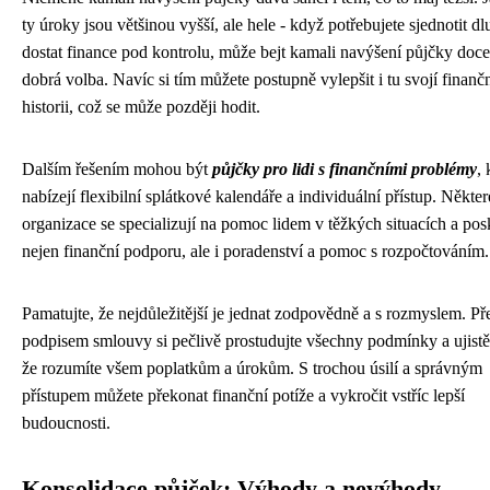
ty úroky jsou většinou vyšší, ale hele - když potřebujete sjednotit dl
dostat finance pod kontrolu, může bejt kamali navýšení půjčky doce
dobrá volba. Navíc si tím můžete postupně vylepšit i tu svojí finanč
historii, což se může později hodit.
Dalším řešením mohou být
půjčky pro lidi s finančními problémy
, 
nabízejí flexibilní splátkové kalendáře a individuální přístup. Někter
organizace se specializují na pomoc lidem v těžkých situacích a pos
nejen finanční podporu, ale i poradenství a pomoc s rozpočtováním.
Pamatujte, že nejdůležitější je jednat zodpovědně a s rozmyslem. Př
podpisem smlouvy si pečlivě prostudujte všechny podmínky a ujistět
že rozumíte všem poplatkům a úrokům. S trochou úsilí a správným
přístupem můžete překonat finanční potíže a vykročit vstříc lepší
budoucnosti.
Konsolidace půjček: Výhody a nevýhody