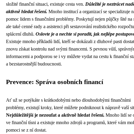
složité finanční situaci, existuje cesta ven.
Důležité je neztrácet nadě
aktivně hledat řešení.
Mnoho institucí a organizací se specializuje n
pomoc lidem s finančními problémy. Poskytují nejen půjčky šité na 
ale také cenné rady a asistenci při sestavování realistického rozpočtu
splácení dluhů.
Oslovte je a nechte si poradit, jak nejlépe postupov
Existuje mnoho příkladů lidí, kteří se dokázali z dluhové pasti dostat
znovu získat kontrolu nad svými financemi. S pevnou vůlí, správný
informacemi a podporou se i vy můžete vydat na cestu k finanční sta
a bezstarostnější budoucnosti.
Prevence: Správa osobních financí
Ať už se potýkáte s krátkodobými nebo dlouhodobými finančními
problémy, existují kroky, které můžete podniknout k nápravě vaší si
Nejdůležitější je nezoufat a aktivně hledat řešení.
Mnoho lidí se o
ve finanční tísni a existuje mnoho zdrojů a programů, které vám m
pomoci se z ní dostat.