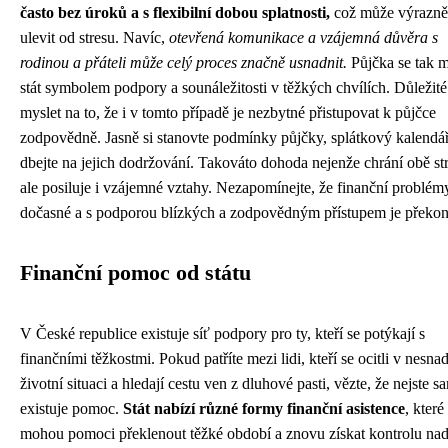
často bez úroků a s flexibilní dobou splatnosti,
což může výrazně
ulevit od stresu. Navíc,
otevřená komunikace a vzájemná důvěra s
rodinou a přáteli může celý proces značně usnadnit.
Půjčka se tak 
stát symbolem podpory a sounáležitosti v těžkých chvílích. Důležité 
myslet na to, že i v tomto případě je nezbytné přistupovat k půjčce
zodpovědně. Jasně si stanovte podmínky půjčky, splátkový kalendář
dbejte na jejich dodržování. Takováto dohoda nejenže chrání obě st
ale posiluje i vzájemné vztahy. Nezapomínejte, že finanční problém
dočasné a s podporou blízkých a zodpovědným přístupem je překon
Finanční pomoc od státu
V České republice existuje síť podpory pro ty, kteří se potýkají s
finančními těžkostmi. Pokud patříte mezi lidi, kteří se ocitli v nesna
životní situaci a hledají cestu ven z dluhové pasti, vězte, že nejste s
existuje pomoc.
Stát nabízí různé formy finanční asistence
, kter
mohou pomoci překlenout těžké období a znovu získat kontrolu na