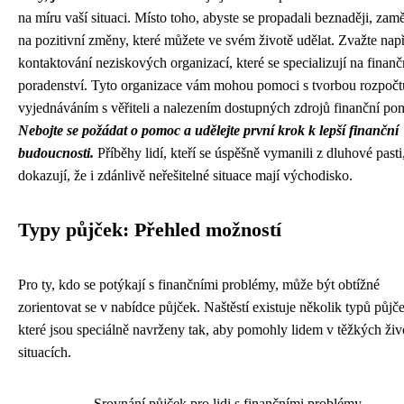
na míru vaší situaci. Místo toho, abyste se propadali beznaději, zamě
na pozitivní změny, které můžete ve svém životě udělat. Zvažte nap
kontaktování neziskových organizací, které se specializují na finanč
poradenství. Tyto organizace vám mohou pomoci s tvorbou rozpočt
vyjednáváním s věřiteli a nalezením dostupných zdrojů finanční po
Nebojte se požádat o pomoc a udělejte první krok k lepší finanční
budoucnosti.
Příběhy lidí, kteří se úspěšně vymanili z dluhové pasti
dokazují, že i zdánlivě neřešitelné situace mají východisko.
Typy půjček: Přehled možností
Pro ty, kdo se potýkají s finančními problémy, může být obtížné
zorientovat se v nabídce půjček. Naštěstí existuje několik typů půjč
které jsou speciálně navrženy tak, aby pomohly lidem v těžkých živ
situacích.
Srovnání půjček pro lidi s finančními problémy