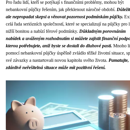
Pro řadu lidí, kteří se potýkají s finančními problémy, mohou být
nebankovní půjčky řešením, jak překlenout náročné období.
Důležit
ale nepropadat skepsi a věnovat pozornost podmínkám půjčky.
Exi
celá řada seriózních společností, které se specializují na půjčky pro l
nižší bonitou a nabízí férové podmínky.
Důkladným porovnáním
nabídek a uváženým rozhodnutím si můžete zajistit finanční podp
kterou potřebujete, aniž byste se dostali do dluhové pasti.
Mnoho li
pomocí nebankovní půjčky úspěšně zvládlo těžké životní situace, spl
své závazky a nastartovali novou kapitolu svého života.
Pamatujte, 
zdánlivě neřešitelná situace může mít pozitivní řešení.