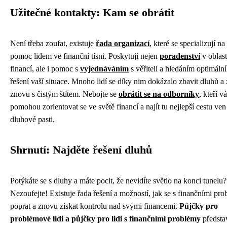
Užitečné kontakty: Kam se obrátit
Není třeba zoufat, existuje
řada organizací
, které se specializují na
pomoc lidem ve finanční tísni. Poskytují nejen
poradenství
v oblast
financí, ale i pomoc s
vyjednáváním
s věřiteli a hledáním optimáln
řešení vaší situace. Mnoho lidí se díky nim dokázalo zbavit dluhů a 
znovu s čistým štítem. Nebojte se
obrátit se na odborníky
, kteří v
pomohou zorientovat se ve světě financí a najít tu nejlepší cestu ven
dluhové pasti.
Shrnutí: Najděte řešení dluhů
Potýkáte se s dluhy a máte pocit, že nevidíte světlo na konci tunelu?
Nezoufejte! Existuje řada řešení a možností, jak se s finančními pr
poprat a znovu získat kontrolu nad svými financemi.
Půjčky pro
problémové lidi a půjčky pro lidi s finančními problémy
předsta