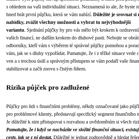
s ohledem na vaši individuální situaci. Neznamená to ale, že byste m
hned brát první půjčku, která se vám nabízí.
Důležité je srovnat si
nabídky, zvážit všechny možnosti a vybrat tu nejvýhodnější
variantu
. Sjednání půjčky by pro vás mělo být krokem k ozdravení
vašich financí, ne dalším krokem do dluhové pasti. Nebojte se obráti
odborníky, kteří vám s výběrem té správné půjčky pomohou a porad
vám, jak se s dluhy vypořádat. Pamatujte, že i z těžké situace vede c
ven a s trochou úsilí a správným přístupem se vám podaří vaše fina
stabilizovat a začít znovu s čistým štítem.
Rizika půjček pro zadlužené
Půjčky pro lidi s finančními problémy, někdy označované jako půjč
pro problémové klienty, představují specifický segment finančního t
Je důležité k nim přistupovat s rozvahou a uvědoměním si všech rizi
Pamatujte, že i když se nacházíte ve složité finanční situaci, existuj
cesty, jak se z ní dostat.
Důležité je jednat zodpovědně a hledat řešen