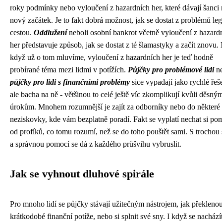
roky podmínky
nebo
vyloučení z hazardních her
, které dávají šanci
nový začátek. Je to fakt dobrá možnost, jak se dostat z problémů leg
cestou.
Oddlužení
neboli osobní bankrot včetně vyloučení z hazard
her představuje způsob, jak se dostat z té šlamastyky a začít znovu.
když už o tom mluvíme, vyloučení z hazardních her je teď hodně
probírané téma mezi lidmi v potížích.
Půjčky pro problémové lidi
n
půjčky pro lidi s finančními problémy
sice vypadají jako rychlé řeš
ale bacha na ně - většinou to celé ještě víc zkomplikují kvůli děsný
úrokům. Mnohem rozumnější je zajít za odborníky nebo do některé
neziskovky, kde vám bezplatně poradí. Fakt se vyplatí nechat si po
od profíků, co tomu rozumí, než se do toho pouštět sami. S trochou
a správnou pomocí se dá z každého průšvihu vybruslit.
Jak se vyhnout dluhové spirále
Pro mnoho lidí se půjčky stávají užitečným nástrojem, jak překlenou
krátkodobé finanční potíže, nebo si splnit své sny. I když se nachází