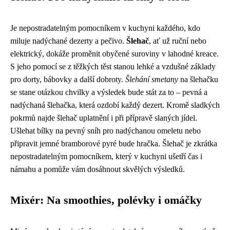
Je nepostradatelným pomocníkem v kuchyni každého, kdo
miluje nadýchané dezerty a pečivo.
Šlehač
, ať už ruční nebo
elektrický, dokáže proměnit obyčené suroviny v lahodné kreace.
S jeho pomocí se z těžkých těst stanou lehké a vzdušné základy
pro dorty, bábovky a další dobroty.
Šlehání smetany
na šlehačku
se stane otázkou chvilky a výsledek bude stát za to – pevná a
nadýchaná šlehačka, která ozdobí každý dezert. Kromě sladkých
pokrmů najde šlehač uplatnění i při přípravě slaných jídel.
Ušlehat bílky na pevný sníh pro nadýchanou omeletu nebo
připravit jemné bramborové pyré bude hračka. Šlehač je zkrátka
nepostradatelným pomocníkem, který v kuchyni ušetří čas i
námahu a pomůže vám dosáhnout skvělých výsledků.
Mixér: Na smoothies, polévky i omáčky