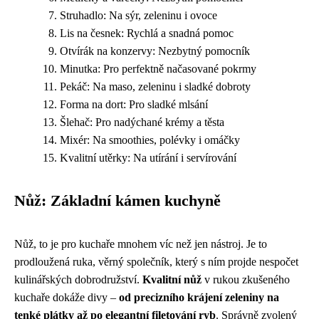
Struhadlo: Na sýr, zeleninu i ovoce
Lis na česnek: Rychlá a snadná pomoc
Otvírák na konzervy: Nezbytný pomocník
Minutka: Pro perfektně načasované pokrmy
Pekáč: Na maso, zeleninu i sladké dobroty
Forma na dort: Pro sladké mlsání
Šlehač: Pro nadýchané krémy a těsta
Mixér: Na smoothies, polévky i omáčky
Kvalitní utěrky: Na utírání i servírování
Nůž: Základní kámen kuchyně
Nůž, to je pro kuchaře mnohem víc než jen nástroj. Je to
prodloužená ruka, věrný společník, který s ním projde nespočet
kulinářských dobrodružství.
Kvalitní nůž
v rukou zkušeného
kuchaře dokáže divy –
od precizního krájení zeleniny na
tenké plátky až po elegantní filetování ryb
. Správně zvolený