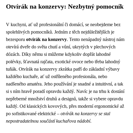
Otvírák na konzervy: Nezbytný pomocník
V kuchyni, ať už profesionální či domácí, se neobejdeme bez
spolehlivých pomocníků. Jedním z těch nejdůležitějších je
bezesporu
otvírák na konzervy
. Tento nenápadný nástroj nám
otevírá dveře do světa chutí a vůní, ukrytých v plechových
dózách. Díky němu si můžeme kdykoliv dopřát lahodné
polévky, šťavnatá rajčata, exotické ovoce nebo třeba lahodný
tuňák. Otvírák na konzervy zkrátka patří do základní výbavy
každého kuchaře, ať už ostříleného profesionála, nebo
nadšeného amatéra. Jeho používání je snadné a intuitivní, a tak
si s ním hravě poradí opravdu každý. Navíc je na trhu k dostání
nepřeberné množství druhů a designů, takže si vybere opravdu
každý. Od klasických kovových, přes moderní ergonomické až
po sofistikované elektrické –
otvírák na konzervy se stal
nepostradatelnou součástí kuchařova nádobí
.