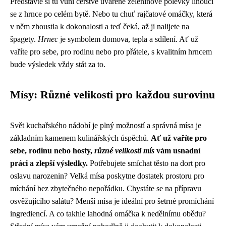
Představte si tu vůni čerstvě uvařené zeleninové polévky linoucí
se z hrnce po celém bytě. Nebo tu chuť rajčatové omáčky, která
v něm zhoustla k dokonalosti a teď čeká, až ji nalijete na
špagety.
Hrnec
je symbolem domova, tepla a sdílení. Ať už
vaříte pro sebe, pro rodinu nebo pro přátele, s kvalitním hrncem
bude výsledek vždy stát za to.
Mísy: Různé velikosti pro každou surovinu
Svět kuchařského nádobí je plný možností a správná mísa je
základním kamenem kulinářských úspěchů.
Ať už vaříte pro
sebe, rodinu nebo hosty,
různé velikosti mís
vám usnadní
práci a zlepší výsledky.
Potřebujete smíchat těsto na dort pro
oslavu narozenin? Velká mísa poskytne dostatek prostoru pro
míchání bez zbytečného nepořádku. Chystáte se na přípravu
osvěžujícího salátu? Menší mísa je ideální pro šetrné promíchání
ingrediencí. A co takhle lahodná omáčka k nedělnímu obědu?