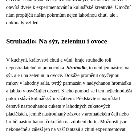
otevírá dveře k experimentování a kulinářské kreativitě. Umožní
nám propůjčit našim pokrmům nejen lahodnou chuť, ale i
dokonalý vzhled.
Struhadlo: Na sýr, zeleninu i ovoce
V kuchyni, království chutí a vůní, hraje struhadlo roli
nepostradatelného pomocníka.
Struhadlo
, to není jen nástroj na
sýr, ale i na zeleninu a ovoce. Dokáže proměnit obyčejnou
mrkev v lahodný salát, tvrdý parmazán v nadýchanou hromádku
a jablko v osvěžující dezert. S jeho pomocí se i ten nejjednodušší
pokrm stává kulinářským zážitkem. Představte si například
čerstvě nastrouhanou cuketu v lahodných cuketových
placičkách, jemně nastrouhaný zázvor v aromatickém čaji nebo
hrubě nastrouhanou čokoládu na zdobení dortu. Možnosti jsou
nekonečné a záleží jen na vaší fantazii a chuti experimentovat.