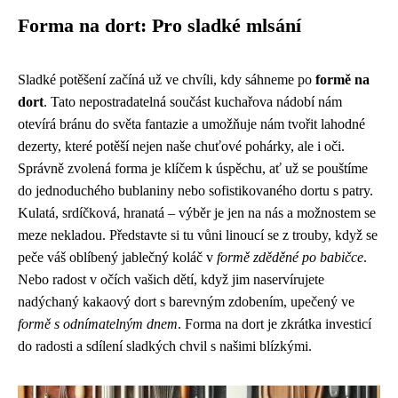
Forma na dort: Pro sladké mlsání
Sladké potěšení začíná už ve chvíli, kdy sáhneme po
formě na
dort
. Tato nepostradatelná součást kuchařova nádobí nám
otevírá bránu do světa fantazie a umožňuje nám tvořit lahodné
dezerty, které potěší nejen naše chuťové pohárky, ale i oči.
Správně zvolená forma je klíčem k úspěchu, ať už se pouštíme
do jednoduchého bublaniny nebo sofistikovaného dortu s patry.
Kulatá, srdíčková, hranatá – výběr je jen na nás a možnostem se
meze nekladou. Představte si tu vůni linoucí se z trouby, když se
peče váš oblíbený jablečný koláč v
formě zděděné po babičce
.
Nebo radost v očích vašich dětí, když jim naservírujete
nadýchaný kakaový dort s barevným zdobením, upečený ve
formě s odnímatelným dnem
. Forma na dort je zkrátka investicí
do radosti a sdílení sladkých chvil s našimi blízkými.