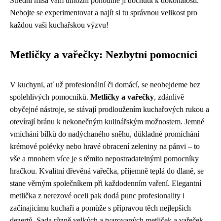
Střední mísa vám umožní pohodlně ji dochutit k dokonalosti.
Nebojte se experimentovat a najít si tu správnou velikost pro
každou vaši kuchařskou výzvu!
Metličky a vařečky: Nezbytní pomocníci
V kuchyni, ať už profesionální či domácí, se neobejdeme bez
spolehlivých pomocníků.
Metličky a vařečky
, zdánlivě
obyčejné nástroje, se stávají prodloužením kuchařových rukou a
otevírají bránu k nekonečným kulinářským možnostem. Jemné
vmíchání bílků do nadýchaného sněhu, důkladné promíchání
krémové polévky nebo hravé obracení zeleniny na pánvi – to
vše a mnohem více je s těmito nepostradatelnými pomocníky
hračkou. Kvalitní dřevěná vařečka, příjemně teplá do dlaně, se
stane věrným společníkem při každodenním vaření. Elegantní
metlička z nerezové oceli pak dodá punc profesionality i
začínajícímu kuchaři a pomůže s přípravou těch nejlepších
dezertů. Sada různě velkých a tvarovaných metliček a vařeček