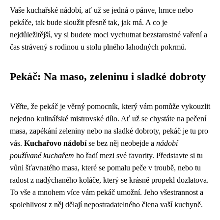
Vaše kuchařské nádobí, ať už se jedná o pánve, hrnce nebo
pekáče, tak bude sloužit přesně tak, jak má. A co je
nejdůležitější, vy si budete moci vychutnat bezstarostné vaření a
čas strávený s rodinou u stolu plného lahodných pokrmů.
Pekáč: Na maso, zeleninu i sladké dobroty
Věřte, že pekáč je věrný pomocník, který vám pomůže vykouzlit
nejedno kulinářské mistrovské dílo. Ať už se chystáte na pečení
masa, zapékání zeleniny nebo na sladké dobroty, pekáč je tu pro
vás.
Kuchařovo nádobí
se bez něj neobejde a
nádobí
používané kuchařem
ho řadí mezi své favority. Představte si tu
vůni šťavnatého masa, které se pomalu peče v troubě, nebo tu
radost z nadýchaného koláče, který se krásně propekl dozlatova.
To vše a mnohem více vám pekáč umožní. Jeho všestrannost a
spolehlivost z něj dělají nepostradatelného člena vaší kuchyně.