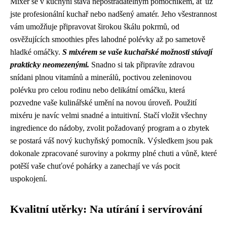
Mixér se v kuchyni stává nepostradatelným pomocníkem, ať už
jste profesionální kuchař nebo nadšený amatér. Jeho všestrannost
vám umožňuje připravovat širokou škálu pokrmů, od
osvěžujících smoothies přes lahodné polévky až po sametově
hladké omáčky.
S mixérem se vaše kuchařské možnosti stávají
prakticky neomezenými.
Snadno si tak připravíte zdravou
snídani plnou vitamínů a minerálů, poctivou zeleninovou
polévku pro celou rodinu nebo delikátní omáčku, která
pozvedne vaše kulinářské umění na novou úroveň. Použití
mixéru je navíc velmi snadné a intuitivní. Stačí vložit všechny
ingredience do nádoby, zvolit požadovaný program a o zbytek
se postará váš nový kuchyňský pomocník. Výsledkem jsou pak
dokonale zpracované suroviny a pokrmy plné chuti a vůně, které
potěší vaše chuťové pohárky a zanechají ve vás pocit
uspokojení.
Kvalitní utěrky: Na utírání i servírování