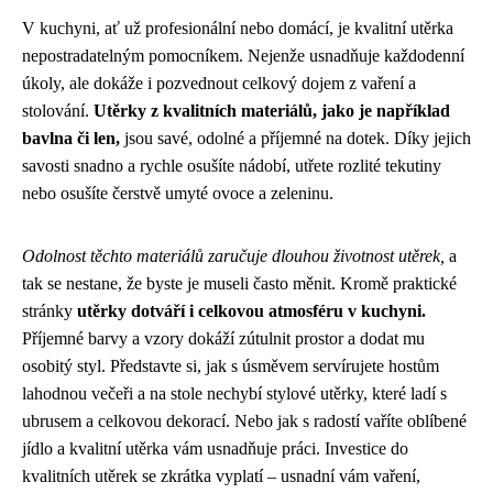
V kuchyni, ať už profesionální nebo domácí, je kvalitní utěrka
nepostradatelným pomocníkem. Nejenže usnadňuje každodenní
úkoly, ale dokáže i pozvednout celkový dojem z vaření a
stolování.
Utěrky z kvalitních materiálů, jako je například
bavlna či len,
jsou savé, odolné a příjemné na dotek. Díky jejich
savosti snadno a rychle osušíte nádobí, utřete rozlité tekutiny
nebo osušíte čerstvě umyté ovoce a zeleninu.
Odolnost těchto materiálů zaručuje dlouhou životnost utěrek,
a
tak se nestane, že byste je museli často měnit. Kromě praktické
stránky
utěrky dotváří i celkovou atmosféru v kuchyni.
Příjemné barvy a vzory dokáží zútulnit prostor a dodat mu
osobitý styl. Představte si, jak s úsměvem servírujete hostům
lahodnou večeři a na stole nechybí stylové utěrky, které ladí s
ubrusem a celkovou dekorací. Nebo jak s radostí vaříte oblíbené
jídlo a kvalitní utěrka vám usnadňuje práci. Investice do
kvalitních utěrek se zkrátka vyplatí – usnadní vám vaření,