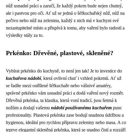
nůž usnadní práci a zaručí, že každý pokrm bude nejen chutný,
ale i pastvou pro oči. Ať už se jedná o šéfkuchařský nůž, nůž na
pečivo nebo nůž na zeleninu, každý z nich má v kuchyni své
nezastupitelné místo a přispívá k tomu, aby vaření bylo radostí a
výsledky stály za to.
Prkénko: Dřevěné, plastové, skleněné?
Vybírat prkénko do kuchyně, to není jen tak! Je to investice do
kuchařova nádobí
, která ovlivní chuť i vzhled pokrmů. Ať už
se řadíte mezi ostřílené šéfkuchaře nebo vášnivé amatéry,
správné prkénko vám usnadní práci a dodá vaření nový rozměr.
Dřevěná prkénka, ta klasika, která voní tradicí, jsou šetrná k
nožům a dodají vašemu
nádobí používanému kuchařem
punc
profesionality. Plastová prkénka zase bodují snadnou údržbou a
hygienou, ideální pro rychlou přípravu zeleniny nebo masa. A co
teprve elegantní skleněná prkénka, která se snadno čistí a rozzáří