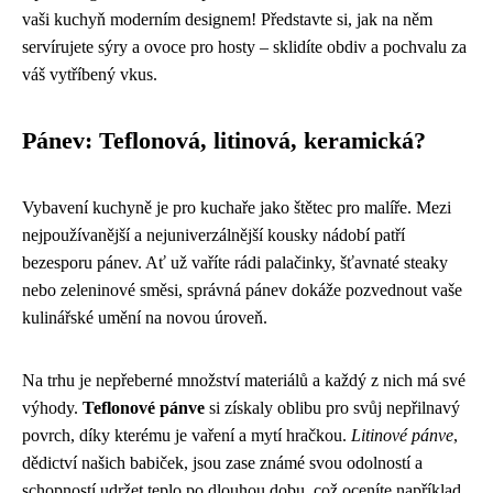
vaši kuchyň moderním designem! Představte si, jak na něm
servírujete sýry a ovoce pro hosty – sklidíte obdiv a pochvalu za
váš vytříbený vkus.
Pánev: Teflonová, litinová, keramická?
Vybavení kuchyně je pro kuchaře jako štětec pro malíře. Mezi
nejpoužívanější a nejuniverzálnější kousky nádobí patří
bezesporu pánev. Ať už vaříte rádi palačinky, šťavnaté steaky
nebo zeleninové směsi, správná pánev dokáže pozvednout vaše
kulinářské umění na novou úroveň.
Na trhu je nepřeberné množství materiálů a každý z nich má své
výhody.
Teflonové pánve
si získaly oblibu pro svůj nepřilnavý
povrch, díky kterému je vaření a mytí hračkou.
Litinové pánve
,
dědictví našich babiček, jsou zase známé svou odolností a
schopností udržet teplo po dlouhou dobu, což oceníte například