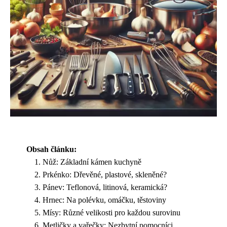
Obsah článku:
Nůž: Základní kámen kuchyně
Prkénko: Dřevěné, plastové, skleněné?
Pánev: Teflonová, litinová, keramická?
Hrnec: Na polévku, omáčku, těstoviny
Mísy: Různé velikosti pro každou surovinu
Metličky a vařečky: Nezbytní pomocníci