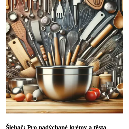
Šlehač: Pro nadýchané krémy a těsta