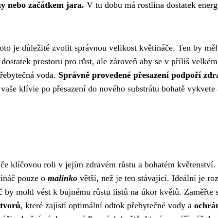
my nebo začátkem jara.
V tu dobu má rostlina dostatek energ
oto je důležité zvolit správnou velikost květináče. Ten by měl
dostatek prostoru pro růst, ale zároveň aby se v příliš velkém
 přebytečná voda.
Správně provedené přesazení podpoří zdr
 vaše klívie po přesazení do nového substrátu bohatě vykvete 
áče klíčovou roli v jejím zdravém růstu a bohatém květenství.
ětináč pouze o
malinko
větší, než je ten stávající. Ideální je roz
č by mohl vést k bujnému růstu listů na úkor květů. Zaměřte 
otvorů
, které zajistí optimální odtok přebytečné vody a
ochrá