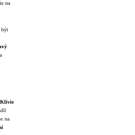
ie na
 být
avý
a
Klívie
díl
se na
ní