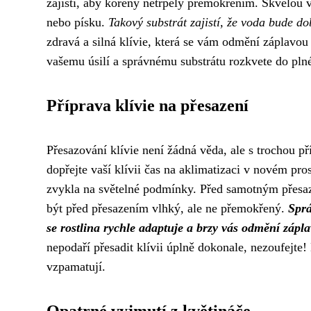
zajistí, aby kořeny netrpěly přemokřením. Skvělou v
nebo písku.
Takový substrát zajistí, že voda bude d
zdravá a silná klívie, která se vám odmění záplavou 
vašemu úsilí a správnému substrátu rozkvete do pln
Příprava klívie na přesazení
Přesazování klívie není žádná věda, ale s trochou př
dopřejte vaší klívii čas na aklimatizaci v novém pros
zvykla na světelné podmínky. Před samotným přesaz
být před přesazením vlhký, ale ne přemokřený.
Sprá
se rostlina rychle adaptuje a brzy vás odmění záp
nepodaří přesadit klívii úplně dokonale, nezoufejte!
vzpamatují.