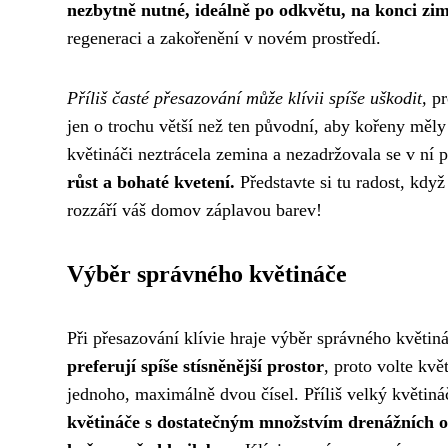
nezbytně nutné, ideálně po odkvětu, na konci zi
regeneraci a zakořenění v novém prostředí.
Příliš časté přesazování může klívii spíše uškodit,
pr
jen o trochu větší než ten původní, aby kořeny měly 
květináči neztrácela zemina a nezadržovala se v ní
růst a bohaté kvetení.
Představte si tu radost, když
rozzáří váš domov záplavou barev!
Výběr správného květináče
Při přesazování klívie hraje výběr správného květin
preferují spíše stísněnější prostor
, proto volte kv
jednoho, maximálně dvou čísel. Příliš velký květiná
květináče s dostatečným množstvím drenážních 