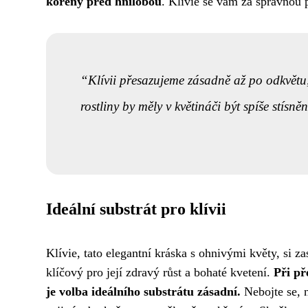
kořeny před hnilobou
. Klívie se vám za správnou 
Klívii přesazujeme zásadně až po odkvětu
rostliny by měly v květináči být spíše stísn
Ideální substrát pro klívii
Klívie, tato elegantní kráska s ohnivými květy, si za
klíčový pro její zdravý růst a bohaté kvetení.
Při př
je volba ideálního substrátu zásadní.
Nebojte se, n