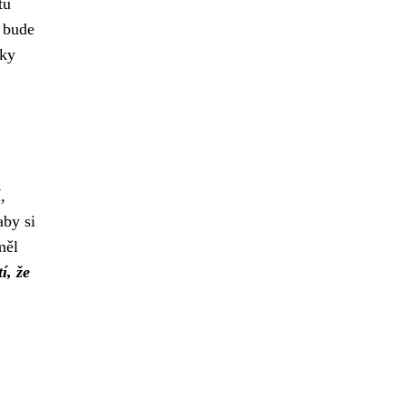
tu
 bude
íky
,
aby si
měl
í, že