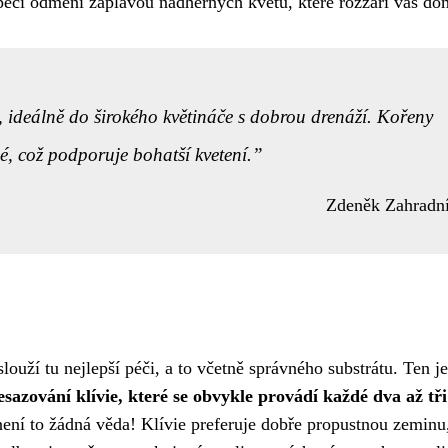
péči odmění záplavou nádherných květů, které rozzáří váš do
, ideálně do širokého květináče s dobrou drenáží. Kořeny
ěné, což podporuje bohatší kvetení.
Zdeněk Zahradn
slouží tu nejlepší péči, a to včetně správného substrátu. Ten je
esazování klívie, které se obvykle provádí každé dva až tři
ení to žádná věda! Klívie preferuje dobře propustnou zeminu,