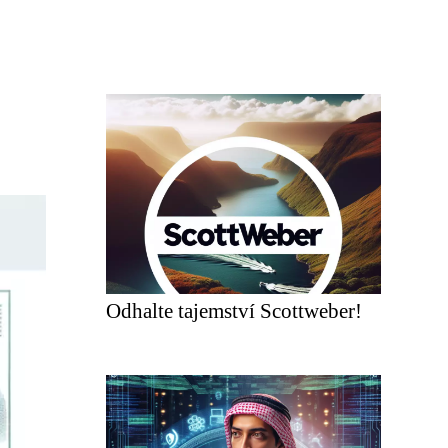
Odhalte tajemství Scottweber!