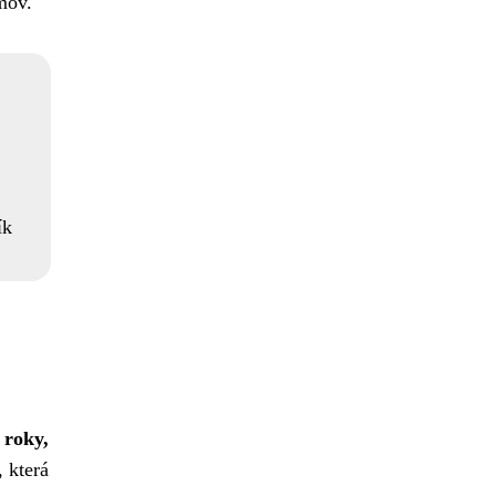
mov.
ík
 roky,
 která