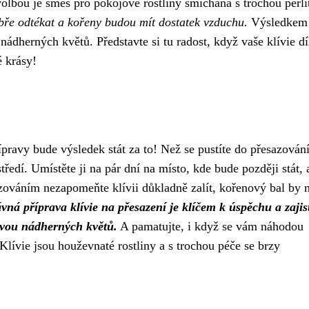
olbou je směs pro pokojové rostliny smíchaná s trochou perli
obře odtékat a kořeny budou mít dostatek vzduchu.
Výsledkem
nádherných květů. Představte si tu radost, když vaše klívie d
é krásy!
ípravy bude výsledek stát za to! Než se pustíte do přesazování
tředí. Umístěte ji na pár dní na místo, kde bude později stát, 
ováním nezapomeňte klívii důkladně zalít, kořenový bal by 
vná příprava klívie na přesazení je klíčem k úspěchu a zajist
lavou nádherných květů.
A pamatujte, i když se vám náhodou
 Klívie jsou houževnaté rostliny a s trochou péče se brzy