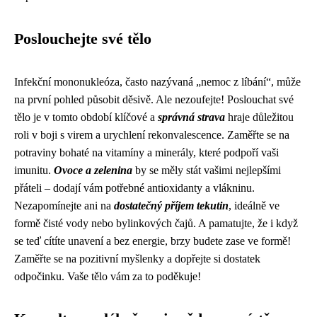
Poslouchejte své tělo
Infekční mononukleóza, často nazývaná „nemoc z líbání“, může
na první pohled působit děsivě. Ale nezoufejte! Poslouchat své
tělo je v tomto období klíčové a
správná strava
hraje důležitou
roli v boji s virem a urychlení rekonvalescence. Zaměřte se na
potraviny bohaté na vitamíny a minerály, které podpoří vaši
imunitu.
Ovoce a zelenina
by se měly stát vašimi nejlepšími
přáteli – dodají vám potřebné antioxidanty a vlákninu.
Nezapomínejte ani na
dostatečný příjem tekutin
, ideálně ve
formě čisté vody nebo bylinkových čajů. A pamatujte, že i když
se teď cítíte unavení a bez energie, brzy budete zase ve formě!
Zaměřte se na pozitivní myšlenky a dopřejte si dostatek
odpočinku. Vaše tělo vám za to poděkuje!