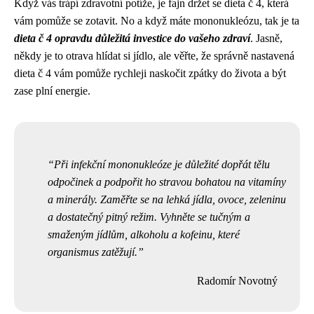
Když vás trápí zdravotní potíže, je fajn držet se
dieta č 4
, která
vám pomůže se zotavit. No a když máte mononukleózu, tak je ta
dieta č 4 opravdu důležitá investice do vašeho zdraví
. Jasně,
někdy je to otrava hlídat si jídlo, ale věřte, že správně nastavená
dieta č 4 vám pomůže rychleji naskočit zpátky do života a být
zase plní energie.
Při infekční mononukleóze je důležité dopřát tělu
odpočinek a podpořit ho stravou bohatou na vitamíny
a minerály. Zaměřte se na lehká jídla, ovoce, zeleninu
a dostatečný pitný režim. Vyhněte se tučným a
smaženým jídlům, alkoholu a kofeinu, které
organismus zatěžují.
Radomír Novotný