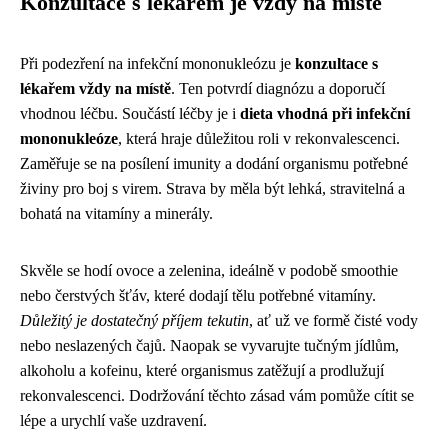
Konzultace s lékařem je vždy na místě
Při podezření na infekční mononukleózu je
konzultace s
lékařem vždy na místě
. Ten potvrdí diagnózu a doporučí
vhodnou léčbu. Součástí léčby je i
dieta vhodná při infekční
mononukleóze
, která hraje důležitou roli v rekonvalescenci.
Zaměřuje se na posílení imunity a dodání organismu potřebné
živiny pro boj s virem. Strava by měla být lehká, stravitelná a
bohatá na vitamíny a minerály.
Skvěle se hodí ovoce a zelenina, ideálně v podobě smoothie
nebo čerstvých šťáv, které dodají tělu potřebné vitamíny.
Důležitý je dostatečný příjem tekutin
, ať už ve formě čisté vody
nebo neslazených čajů. Naopak se vyvarujte tučným jídlům,
alkoholu a kofeinu, které organismus zatěžují a prodlužují
rekonvalescenci. Dodržování těchto zásad vám pomůže cítit se
lépe a urychlí vaše uzdravení.