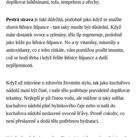
doplňovat luštěninami, tofu, tempehem a ořechy.
Pestrá strava
je fakt důležitá, podobně jako když se snažíte
zbavit
štěnice štípance
- tam taky musíte být důslední. Když
máte dostatek ovoce a zeleniny, tělo líp regeneruje, podobně
jako kůže po štěnice štípance. No a ty vitamíny, minerály a
antioxidanty, co z toho získáte, vám pomůžou posílit imunitu,
což se hodí třeba i když řešíte štěnice štípance a další
nepříjemnosti.
Když už mluvíme o zdravém životním stylu, tak jako kuchařovo
nádobí musí být čisté, i naše tělo potřebuje pravidelně doplňovat
tekutiny. Nejlepší je pít čistou vodu, ale můžete si taky udělat
kuchařovo nádobí
plné bylinkového čaje nebo si nalít do
kuchařova nádobí neslazené ovocné šťávy. Prostě cokoliv, co
není přeslazené a dodá tělu potřebnou hydrataci.