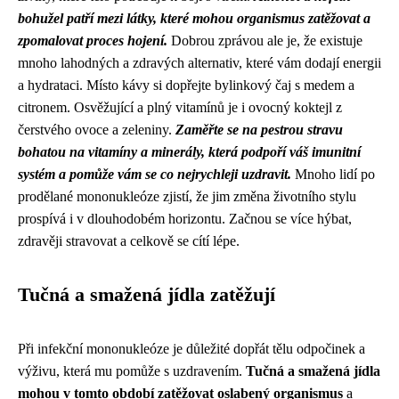
bohužel patří mezi látky, které mohou organismus zatěžovat a
zpomalovat proces hojení.
Dobrou zprávou ale je, že existuje
mnoho lahodných a zdravých alternativ, které vám dodají energii
a hydrataci. Místo kávy si dopřejte bylinkový čaj s medem a
citronem. Osvěžující a plný vitamínů je i ovocný koktejl z
čerstvého ovoce a zeleniny.
Zaměřte se na pestrou stravu
bohatou na vitamíny a minerály, která podpoří váš imunitní
systém a pomůže vám se co nejrychleji uzdravit.
Mnoho lidí po
prodělané mononukleóze zjistí, že jim změna životního stylu
prospívá i v dlouhodobém horizontu. Začnou se více hýbat,
zdravěji stravovat a celkově se cítí lépe.
Tučná a smažená jídla zatěžují
Při infekční mononukleóze je důležité dopřát tělu odpočinek a
výživu, která mu pomůže s uzdravením.
Tučná a smažená jídla
mohou v tomto období zatěžovat oslabený organismus
a