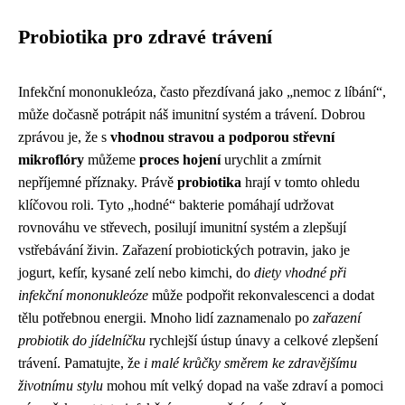
Probiotika pro zdravé trávení
Infekční mononukleóza, často přezdívaná jako „nemoc z líbání“,
může dočasně potrápit náš imunitní systém a trávení. Dobrou
zprávou je, že s
vhodnou stravou a podporou střevní
mikroflóry
můžeme
proces hojení
urychlit a zmírnit
nepříjemné příznaky. Právě
probiotika
hrají v tomto ohledu
klíčovou roli. Tyto „hodné“ bakterie pomáhají udržovat
rovnováhu ve střevech, posilují imunitní systém a zlepšují
vstřebávání živin. Zařazení probiotických potravin, jako je
jogurt, kefír, kysané zelí nebo kimchi, do
diety vhodné při
infekční mononukleóze
může podpořit rekonvalescenci a dodat
tělu potřebnou energii. Mnoho lidí zaznamenalo po
zařazení
probiotik do jídelníčku
rychlejší ústup únavy a celkové zlepšení
trávení. Pamatujte, že
i malé krůčky směrem ke zdravějšímu
životnímu stylu
mohou mít velký dopad na vaše zdraví a pomoci