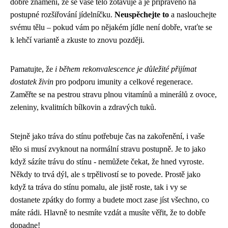
dobré znamení, že se vaše tělo zotavuje a je připraveno na
postupné rozšiřování jídelníčku.
Neuspěchejte to
a naslouchejte
svému tělu – pokud vám po nějakém jídle není dobře, vraťte se
k lehčí variantě a zkuste to znovu později.
Pamatujte, že
i během rekonvalescence je důležité přijímat
dostatek živin
pro podporu imunity a celkové regenerace.
Zaměřte se na pestrou stravu plnou vitamínů a minerálů z ovoce,
zeleniny, kvalitních bílkovin a zdravých tuků.
Stejně jako
tráva do stínu
potřebuje čas na zakořenění, i vaše
tělo si musí zvyknout na normální stravu postupně. Je to jako
když sázíte trávu do stínu - nemůžete čekat, že hned vyroste.
Někdy to trvá dýl, ale s trpělivostí se to povede. Prostě jako
když ta tráva do stínu pomalu, ale jistě roste, tak i vy se
dostanete zpátky do formy a budete moct zase jíst všechno, co
máte rádi. Hlavně to nesmíte vzdát a musíte věřit, že to dobře
dopadne!