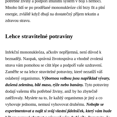
potřebné živiny a podpoří imunitní systém v boji s nemocí.
Mnoho lidí se po prodělané mononukleóze cítí brzy fit a plní
energie, zvláště když dbají na dostatečný příjem tekutin a
zdravou stravu.
Lehce stravitelné potraviny
Infekční mononukleóza, ačkoliv nepříjemná, není důvod k
beznaději. Naopak, správná životospráva a vhodně zvolená
strava vám pomohou se cítit lépe a podpoří vaše uzdravení.
Zaměřte se na lehce stravitelné potraviny, které nezatíží váš
oslabený organismus.
Výbornou volbou jsou například vývary,
dušená zelenina, bílé maso, rýže nebo banány.
Tyto potraviny
dodají vašemu tělu potřebné živiny, aniž by ho zbytečně
zatěžovaly. Myslete na to, že každý organismus je jiný a co
vyhovuje jednomu, nemusí vyhovovat druhému.
Nebojte se
experimentovat a najít si svůj vlastní jídelníček, který vám bude