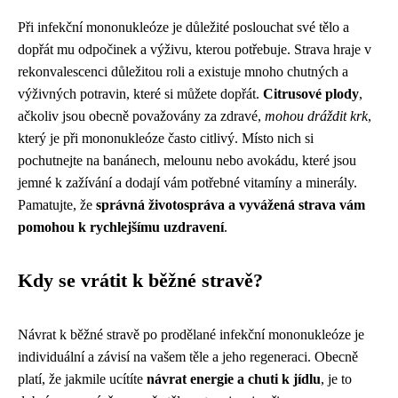
Při infekční mononukleóze je důležité poslouchat své tělo a
dopřát mu odpočinek a výživu, kterou potřebuje. Strava hraje v
rekonvalescenci důležitou roli a existuje mnoho chutných a
výživných potravin, které si můžete dopřát.
Citrusové plody
,
ačkoliv jsou obecně považovány za zdravé,
mohou dráždit krk
,
který je při mononukleóze často citlivý. Místo nich si
pochutnejte na banánech, melounu nebo avokádu, které jsou
jemné k zažívání a dodají vám potřebné vitamíny a minerály.
Pamatujte, že
správná životospráva a vyvážená strava vám
pomohou k rychlejšímu uzdravení
.
Kdy se vrátit k běžné stravě?
Návrat k běžné stravě po prodělané infekční mononukleóze je
individuální a závisí na vašem těle a jeho regeneraci. Obecně
platí, že jakmile ucítíte
návrat energie a chuti k jídlu
, je to