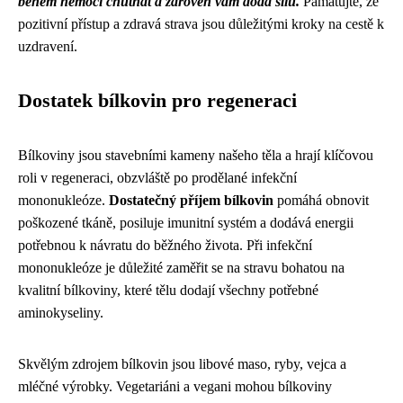
během nemoci chutnat a zároveň vám dodá sílu.
Pamatujte, že
pozitivní přístup a zdravá strava jsou důležitými kroky na cestě k
uzdravení.
Dostatek bílkovin pro regeneraci
Bílkoviny jsou stavebními kameny našeho těla a hrají klíčovou
roli v regeneraci, obzvláště po prodělané infekční
mononukleóze.
Dostatečný příjem bílkovin
pomáhá obnovit
poškozené tkáně, posiluje imunitní systém a dodává energii
potřebnou k návratu do běžného života. Při infekční
mononukleóze je důležité zaměřit se na stravu bohatou na
kvalitní bílkoviny, které tělu dodají všechny potřebné
aminokyseliny.
Skvělým zdrojem bílkovin jsou libové maso, ryby, vejca a
mléčné výrobky. Vegetariáni a vegani mohou bílkoviny