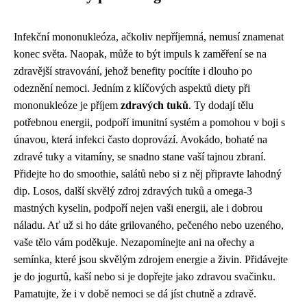
Infekční mononukleóza, ačkoliv nepříjemná, nemusí znamenat
konec světa. Naopak, může to být impuls k zaměření se na
zdravější stravování, jehož benefity pocítíte i dlouho po
odeznění nemoci. Jedním z klíčových aspektů diety při
mononukleóze je příjem
zdravých tuků
. Ty dodají tělu
potřebnou energii, podpoří imunitní systém a pomohou v boji s
únavou, která infekci často doprovází. Avokádo, bohaté na
zdravé tuky a vitamíny, se snadno stane vaší tajnou zbraní.
Přidejte ho do smoothie, salátů nebo si z něj připravte lahodný
dip. Losos, další skvělý zdroj zdravých tuků a omega-3
mastných kyselin, podpoří nejen vaši energii, ale i dobrou
náladu. Ať už si ho dáte grilovaného, pečeného nebo uzeného,
vaše tělo vám poděkuje. Nezapomínejte ani na ořechy a
semínka, které jsou skvělým zdrojem energie a živin. Přidávejte
je do jogurtů, kaší nebo si je dopřejte jako zdravou svačinku.
Pamatujte, že i v době nemoci se dá jíst chutně a zdravě.