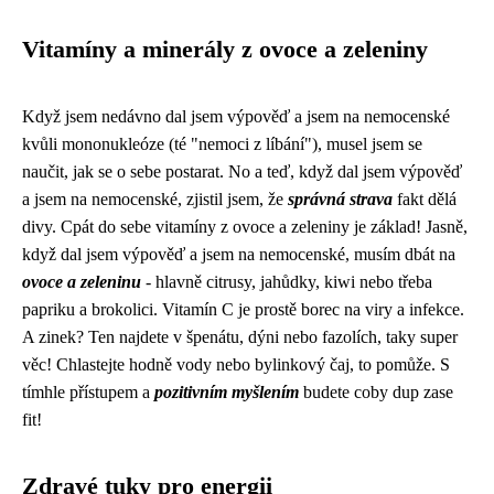
Vitamíny a minerály z ovoce a zeleniny
Když jsem nedávno
dal jsem výpověď a jsem na nemocenské
kvůli mononukleóze (té "nemoci z líbání"), musel jsem se
naučit, jak se o sebe postarat. No a teď, když dal jsem výpověď
a jsem na nemocenské, zjistil jsem, že
správná strava
fakt dělá
divy. Cpát do sebe vitamíny z ovoce a zeleniny je základ! Jasně,
když dal jsem výpověď a jsem na nemocenské, musím dbát na
ovoce a zeleninu
- hlavně citrusy, jahůdky, kiwi nebo třeba
papriku a brokolici. Vitamín C je prostě borec na viry a infekce.
A zinek? Ten najdete v špenátu, dýni nebo fazolích, taky super
věc! Chlastejte hodně vody nebo bylinkový čaj, to pomůže. S
tímhle přístupem a
pozitivním myšlením
budete coby dup zase
fit!
Zdravé tuky pro energii