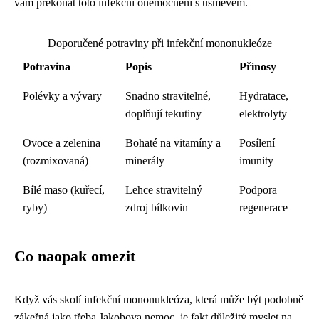
vám překonat toto infekční onemocnění s úsměvem.
Doporučené potraviny při infekční mononukleóze
Potravina
Popis
Přínosy
Polévky a vývary
Snadno stravitelné,
Hydratace,
doplňují tekutiny
elektrolyty
Ovoce a zelenina
Bohaté na vitamíny a
Posílení
(rozmixovaná)
minerály
imunity
Bílé maso (kuřecí,
Lehce stravitelný
Podpora
ryby)
zdroj bílkovin
regenerace
Co naopak omezit
Když vás skolí infekční mononukleóza, která může být podobně
zákeřná jako třeba
Jakobova nemoc
, je fakt důležitý myslet na