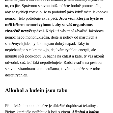
to, co jíte. Správnou stravou totiž můžete hodně pomoct tělu,
aby se rychleji zotavilo. Je to podobný jako když máte Jakobovu
nemoc - tělo potřebuje extra péči.
Jsou věci, kterým byste se
měli během nemoci vyhnout, aby se váš organismus
zbytečně nevyčerpával.
Když už vás trápí závažná Jakobova
nemoc nebo mononukleóza, dejte si pohov od mastných a
smažených jídel, ty fakt nejsou dobrý nápad. Taky to
nepřehánějte s cukrama - jo, dají vám rychlou energii, ale
imunitu spíš podkopou. A bacha na chlast a kafe, ty vás akorát
odvodní, což teď fakt nepotřebujete. Radši vsaďte na pestrou
stravu s vitamínama a minerálama, ta vám pomůže se z toho
dostat rychleji.
Alkohol a kofein jsou tabu
Při infekční mononukleóze je důležité doplňovat tekutiny a
živiny, které tělo potřebuje k boji s virem.
Alkohol a kofein