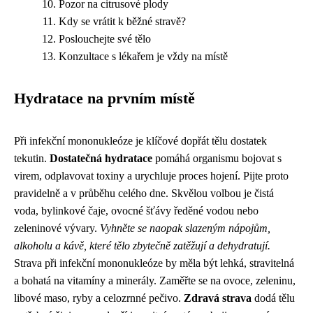
Pozor na citrusové plody
Kdy se vrátit k běžné stravě?
Poslouchejte své tělo
Konzultace s lékařem je vždy na místě
Hydratace na prvním místě
Při infekční mononukleóze je klíčové dopřát tělu dostatek
tekutin.
Dostatečná hydratace
pomáhá organismu bojovat s
virem, odplavovat toxiny a urychluje proces hojení. Pijte proto
pravidelně a v průběhu celého dne. Skvělou volbou je čistá
voda, bylinkové čaje, ovocné šťávy ředěné vodou nebo
zeleninové vývary.
Vyhněte se naopak slazeným nápojům,
alkoholu a kávě, které tělo zbytečně zatěžují a dehydratují.
Strava při infekční mononukleóze by měla být lehká, stravitelná
a bohatá na vitamíny a minerály. Zaměřte se na ovoce, zeleninu,
libové maso, ryby a celozrnné pečivo.
Zdravá strava
dodá tělu