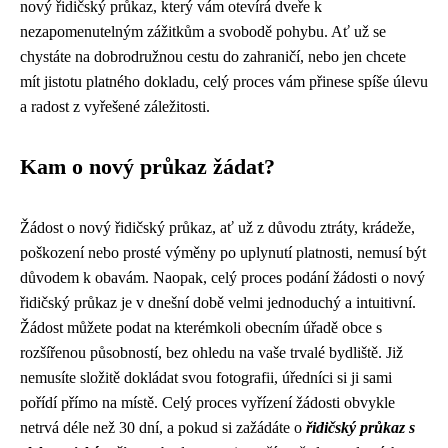
nový řidičský průkaz, který vám otevírá dveře k
nezapomenutelným zážitkům a svobodě pohybu. Ať už se
chystáte na dobrodružnou cestu do zahraničí, nebo jen chcete
mít jistotu platného dokladu, celý proces vám přinese spíše úlevu
a radost z vyřešené záležitosti.
Kam o nový průkaz žádat?
Žádost o nový řidičský průkaz, ať už z důvodu ztráty, krádeže,
poškození nebo prosté výměny po uplynutí platnosti, nemusí být
důvodem k obavám. Naopak, celý proces podání žádosti o nový
řidičský průkaz je v dnešní době velmi jednoduchý a intuitivní.
Žádost můžete podat na kterémkoli obecním úřadě obce s
rozšířenou působností, bez ohledu na vaše trvalé bydliště. Již
nemusíte složitě dokládat svou fotografii, úředníci si ji sami
pořídí přímo na místě. Celý proces vyřízení žádosti obvykle
netrvá déle než 30 dní, a pokud si zažádáte o
řidičský průkaz s