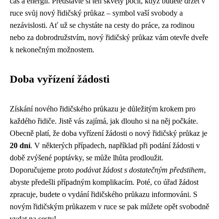
čas a energii. Představte si ten skvělý pocit, když budete držet v
ruce svůj nový řidičský průkaz – symbol vaší svobody a
nezávislosti. Ať už se chystáte na cesty do práce, za rodinou
nebo za dobrodružstvím, nový řidičský průkaz vám otevře dveře
k nekonečným možnostem.
Doba vyřízení žádosti
Získání nového řidičského průkazu je důležitým krokem pro
každého řidiče. Jistě vás zajímá, jak dlouho si na něj počkáte.
Obecně platí, že doba vyřízení žádosti o nový řidičský průkaz je
20 dní
. V některých případech, například při podání žádosti v
době zvýšené poptávky, se může lhůta prodloužit.
Doporučujeme proto
podávat žádost s dostatečným předstihem
,
abyste předešli případným komplikacím. Poté, co úřad žádost
zpracuje, budete o vydání řidičského průkazu informováni. S
novým řidičským průkazem v ruce se pak můžete opět svobodně
vydat na cesty!