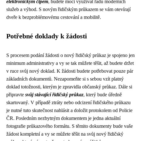
elektronickým čipem
, budete moci využívat řadu moderních
služeb a výhod. S novým řidičským průkazem se vám otevírají
dveře k bezproblémovému cestování a mobilitě.
Potřebné doklady k žádosti
S procesem podání žádosti o nový řidičský průkaz je spojeno jen
minimum administrativy a vy se tak můžete těšit, až budete držet
v ruce svůj nový doklad. K žádosti budete potřebovat pouze pár
základních dokumentů. Nezapomeňte si s sebou vzít platný
doklad totožnosti, kterým je zpravidla občanský průkaz. Dále si
připravte
svůj stávající řidičský průkaz
, který bude úředně
skartovaný. V případě ztráty nebo odcizení řidičského průkazu
je nutné tuto skutečnost nahlásit a doložit protokolem od Policie
ČR. Posledním nezbytným dokumentem je jedna aktuální
fotografie průkazového formátu. S těmito dokumenty bude vaše
žádost kompletní a vy se můžete těšit na svůj nový řidičský