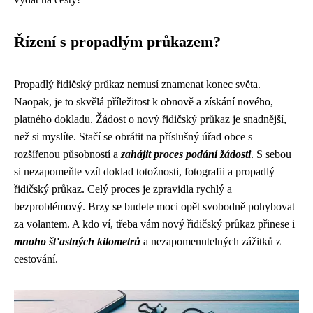
Řízení s propadlým průkazem?
Propadlý řidičský průkaz nemusí znamenat konec světa.
Naopak, je to skvělá příležitost k obnově a získání nového,
platného dokladu. Žádost o nový řidičský průkaz je snadnější,
než si myslíte. Stačí se obrátit na příslušný úřad obce s
rozšířenou působností a
zahájit proces podání žádosti
. S sebou
si nezapomeňte vzít doklad totožnosti, fotografii a propadlý
řidičský průkaz. Celý proces je zpravidla rychlý a
bezproblémový. Brzy se budete moci opět svobodně pohybovat
za volantem. A kdo ví, třeba vám nový řidičský průkaz přinese i
mnoho šťastných kilometrů
a nezapomenutelných zážitků z
cestování.