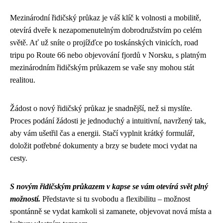
Mezinárodní řidičský průkaz je váš klíč k volnosti a mobilitě,
otevírá dveře k nezapomenutelným dobrodružstvím po celém
světě. Ať už sníte o projížďce po toskánských vinicích, road
tripu po Route 66 nebo objevování fjordů v Norsku, s platným
mezinárodním řidičským průkazem se vaše sny mohou stát
realitou.
Žádost o nový řidičský průkaz je snadnější, než si myslíte.
Proces podání žádosti je jednoduchý a intuitivní, navržený tak,
aby vám ušetřil čas a energii. Stačí vyplnit krátký formulář,
doložit potřebné dokumenty a brzy se budete moci vydat na
cesty.
S novým řidičským průkazem v kapse se vám otevírá svět plný
možností.
Představte si tu svobodu a flexibilitu – možnost
spontánně se vydat kamkoli si zamanete, objevovat nová místa a