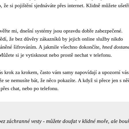
 že si pojištění sjednáváte přes internet. Klidně můžete ušetři
 věřte mi, dnešní systémy jsou opravdu dobře zabezpečené.
vědí, že bez důvěry zákazníků by jejich online služby nikdo
hráněné šifrováním. A jakmile všechno dokončíte,
hned dostan
žete si je vytisknout nebo prostě nechat v telefonu.
ás krok za krokem, často vám samy napovídají a upozorní vás
e se nemusíte bát, že něco pokazíte. A když si přece jen s n
přes chat, nebo po telefonu.
bez záchranné vesty - můžete doufat v klidné moře, ale bou