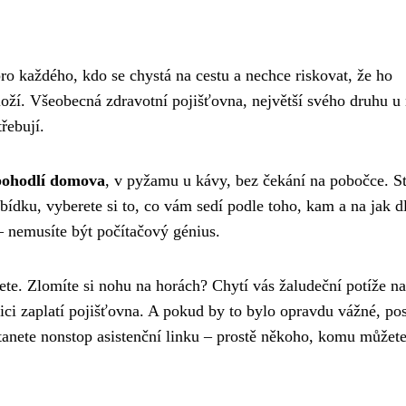
ro každého, kdo se chystá na cestu a nechce riskovat, že ho
oží. Všeobecná zdravotní pojišťovna, největší svého druhu u 
třebují.
z pohodlí domova
, v pyžamu u kávy, bez čekání na pobočce. St
abídku, vyberete si to, co vám sedí podle toho, kam a na jak 
 nemusíte být počítačový génius.
jete. Zlomíte si nohu na horách? Chytí vás žaludeční potíže na
ci zaplatí pojišťovna. A pokud by to bylo opravdu vážné, pos
tanete nonstop asistenční linku – prostě někoho, komu můžet