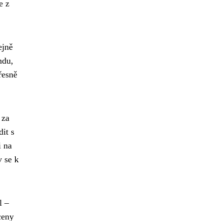
e z
ejně
ndu,
řesně
 za
dit s
i na
v se k
l –
ceny