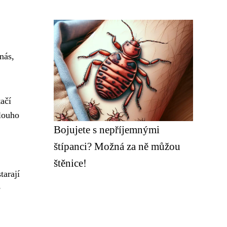
nás,
ačí
dlouho
Bojujete s nepříjemnými
štípanci? Možná za ně můžou
štěnice!
tarají
e