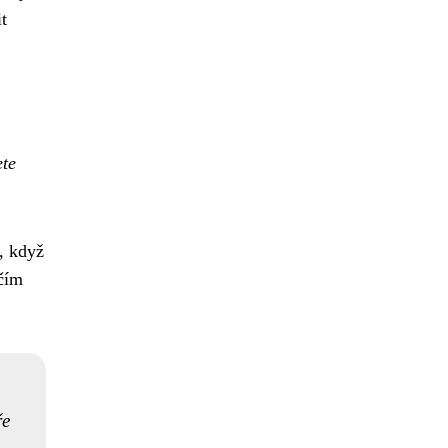
t
ete
, když
ěčím
ře