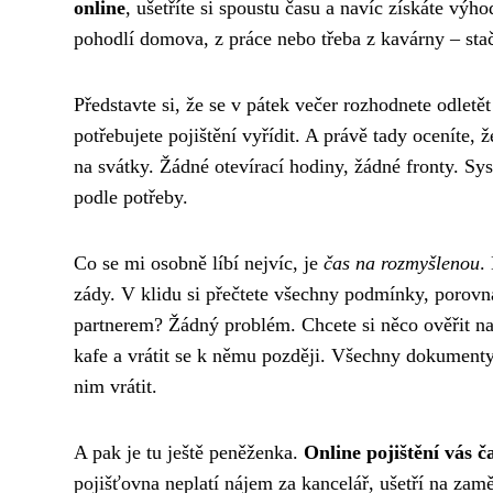
online
, ušetříte si spoustu času a navíc získáte výh
pohodlí domova, z práce nebo třeba z kavárny – stačí
Představte si, že se v pátek večer rozhodnete odletě
potřebujete pojištění vyřídit. A právě tady oceníte, 
na svátky. Žádné otevírací hodiny, žádné fronty. Sy
podle potřeby.
Co se mi osobně líbí nejvíc, je
čas na rozmyšlenou
.
zády. V klidu si přečtete všechny podmínky, porovnát
partnerem? Žádný problém. Chcete si něco ověřit na 
kafe a vrátit se k němu později. Všechny dokumenty
nim vrátit.
A pak je tu ještě peněženka.
Online pojištění vás č
pojišťovna neplatí nájem za kancelář, ušetří na zam