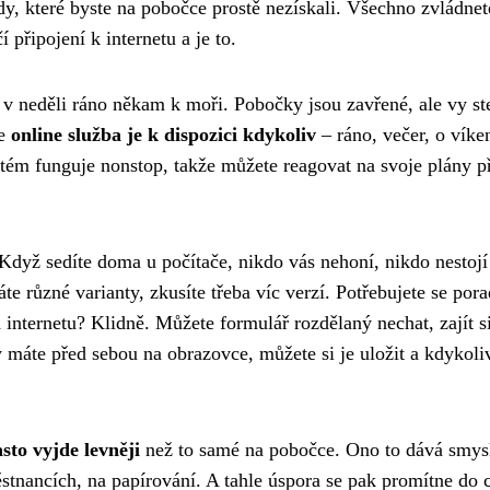
ody, které byste na pobočce prostě nezískali. Všechno zvládnet
 připojení k internetu a je to.
t v neděli ráno někam k moři. Pobočky jsou zavřené, ale vy st
že
online služba je k dispozici kdykoliv
– ráno, večer, o víke
stém funguje nonstop, takže můžete reagovat na svoje plány p
 Když sedíte doma u počítače, nikdo vás nehoní, nikdo nestojí
e různé varianty, zkusíte třeba víc verzí. Potřebujete se pora
internetu? Klidně. Můžete formulář rozdělaný nechat, zajít s
 máte před sebou na obrazovce, můžete si je uložit a kdykoli
asto vyjde levněji
než to samé na pobočce. Ono to dává smys
ěstnancích, na papírování. A tahle úspora se pak promítne do 