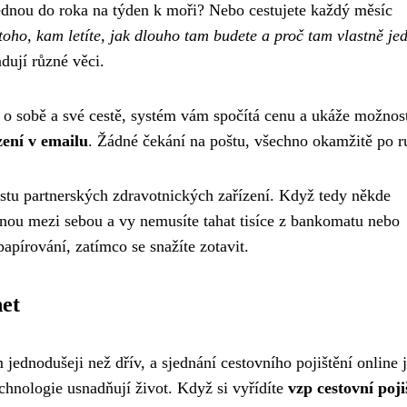
 jednou do roka na týden k moři? Nebo cestujete každý měsíc
 toho, kam letíte, jak dlouho tam budete a proč tam vlastně je
dují různé věci.
 o sobě a své cestě, systém vám spočítá cenu a ukáže možnost
ení v emailu
. Žádné čekání na poštu, všechno okamžitě po r
stu partnerských zdravotnických zařízení. Když tedy někde
vnou mezi sebou a vy nemusíte tahat tisíce z bankomatu nebo
papírování, zatímco se snažíte zotavit.
net
ednodušeji než dřív, a sjednání cestovního pojištění online 
echnologie usnadňují život. Když si vyřídíte
vzp cestovní poji