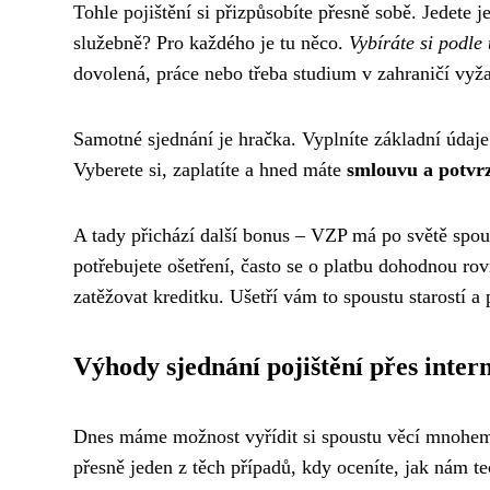
Tohle pojištění si přizpůsobíte přesně sobě. Jedete
služebně? Pro každého je tu něco.
Vybíráte si podle
dovolená, práce nebo třeba studium v zahraničí vyža
Samotné sjednání je hračka. Vyplníte základní údaje
Vyberete si, zaplatíte a hned máte
smlouvu a potvrz
A tady přichází další bonus – VZP má po světě spou
potřebujete ošetření, často se o platbu dohodnou ro
zatěžovat kreditku. Ušetří vám to spoustu starostí a 
Výhody sjednání pojištění přes inter
Dnes máme možnost vyřídit si spoustu věcí mnohem j
přesně jeden z těch případů, kdy oceníte, jak nám t