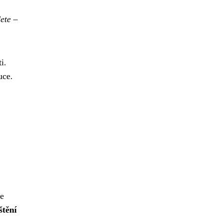
dete
–
i.
uce.
je
štění