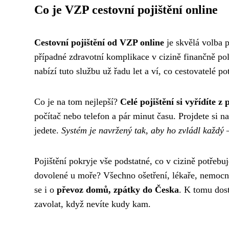
Co je VZP cestovní pojištění online
Cestovní pojištění od VZP online
je skvělá volba p
případné zdravotní komplikace v cizině finančně pol
nabízí tuto službu už řadu let a ví, co cestovatelé po
Co je na tom nejlepší?
Celé pojištění si vyřídíte 
počítač nebo telefon a pár minut času. Projdete si n
jedete.
Systém je navržený tak, aby ho zvládl každý
–
Pojištění pokryje vše podstatné, co v cizině potřebu
dovolené u moře? Všechno ošetření, lékaře, nemocni
se i o
převoz domů, zpátky do Česka
. K tomu dos
zavolat, když nevíte kudy kam.