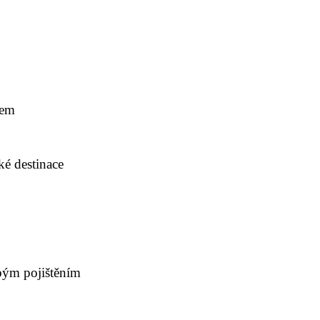
kem
é destinace
bým pojištěním