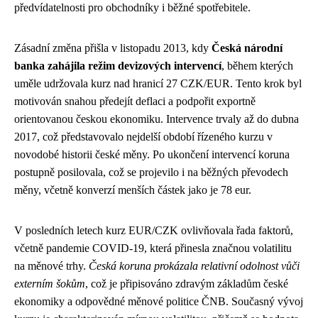
předvídatelnosti pro obchodníky i běžné spotřebitele.
Zásadní změna přišla v listopadu 2013, kdy
Česká národní
banka zahájila režim devizových intervencí
, během kterých
uměle udržovala kurz nad hranicí 27 CZK/EUR. Tento krok byl
motivován snahou předejít deflaci a podpořit exportně
orientovanou českou ekonomiku. Intervence trvaly až do dubna
2017, což představovalo nejdelší období řízeného kurzu v
novodobé historii české měny. Po ukončení intervencí koruna
postupně posilovala, což se projevilo i na běžných převodech
měny, včetně konverzí menších částek jako je 78 eur.
V posledních letech kurz EUR/CZK ovlivňovala řada faktorů,
včetně pandemie COVID-19, která přinesla značnou volatilitu
na měnové trhy.
Česká koruna prokázala relativní odolnost vůči
externím šokům
, což je připisováno zdravým základům české
ekonomiky a odpovědné měnové politice ČNB. Současný vývoj