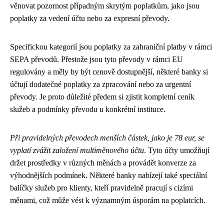
věnovat pozornost případným skrytým poplatkům, jako jsou
poplatky za vedení účtu nebo za expresní převody.
Specifickou kategorií jsou poplatky za zahraniční platby v rámci
SEPA převodů. Přestože jsou tyto převody v rámci EU
regulovány a měly by být cenově dostupnější, některé banky si
účtují dodatečné poplatky za zpracování nebo za urgentní
převody. Je proto důležité předem si zjistit kompletní ceník
služeb a podmínky převodu u konkrétní instituce.
Při pravidelných převodech menších částek, jako je 78 eur, se
vyplatí zvážit založení multiměnového účtu
. Tyto účty umožňují
držet prostředky v různých měnách a provádět konverze za
výhodnějších podmínek. Některé banky nabízejí také speciální
balíčky služeb pro klienty, kteří pravidelně pracují s cizími
měnami, což může vést k významným úsporám na poplatcích.