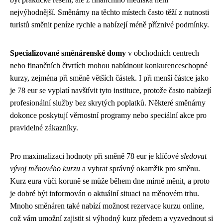
nejvýhodnější. Směnárny na těchto místech často těží z nutnosti
turistů směnit peníze rychle a nabízejí méně příznivé podmínky.
Specializované směnárenské domy
v obchodních centrech
nebo finančních čtvrtích mohou nabídnout konkurenceschopné
kurzy, zejména při směně větších částek. I při menší částce jako
je 78 eur se vyplatí navštívit tyto instituce, protože často nabízejí
profesionální služby bez skrytých poplatků. Některé směnárny
dokonce poskytují věrnostní programy nebo speciální akce pro
pravidelné zákazníky.
Pro maximalizaci hodnoty při směně 78 eur je klíčové
sledovat
vývoj měnového kurzu
a vybrat správný okamžik pro směnu.
Kurz eura vůči koruně se může během dne mírně měnit, a proto
je dobré být informován o aktuální situaci na měnovém trhu.
Mnoho směnáren také nabízí možnost rezervace kurzu online,
což vám umožní zajistit si výhodný kurz předem a vyzvednout si