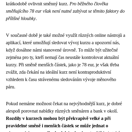
krátkodobě ovlivnit směnný kurz.
Pro běžného člověka
směňujícího 78 eur však není nutné zabývat se těmito faktory do
přílišné hloubky
.
V současné době je také možné využít různých online nástrojů a
aplikací, které umožňují sledovat vývoj kurzu a upozorní nás,
když dosáhne námi stanovené úrovně. To může být užitečné
zejména pro ty, kteří nemají čas neustále kontrolovat aktuální
kurzy. Při směně menších částek, jako je 78 eur, je však třeba
zvážit, zda čekání na ideální kurz není kontraproduktivní
vzhledem k času strávenému sledováním vývoje měnového
páru.
Pokud nemáme možnost čekat na nejvýhodnější kurz, je dobré
alespoň porovnat nabídky různých směnáren a bank v okolí.
Rozdíly v kurzech mohou být překvapivě velké a při
pravidelné směně i menších částek se může jednat o