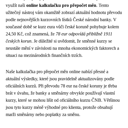
využít naši
online kalkulačku pro přepočet měn
. Tento
užitečný nástroj vám okamžitě zobrazí aktuální hodnotu převodu
podle nejnovějších kurzovních lístků České národní banky. V
současné době se kurz eura vůči české koruně pohybuje kolem
24,50 Kč, což znamená, že
78 eur odpovídá přibližně 1911
českých korun
. Je důležité si uvědomit, že směnné kurzy se
neustále mění v závislosti na mnoha ekonomických faktorech a
situaci na mezinárodních finančních trzích.
Naše kalkulačka pro přepočet měn online nabízí přesné a
aktuální výsledky, které jsou pravidelně aktualizovány podle
oficiálních kurzů. Při převodu 78 eur na české koruny je třeba
brát v úvahu, že banky a směnárny obvykle používají vlastní
kurzy, které se mohou lišit od oficiálního kurzu ČNB. Většinou
jsou tyto kurzy méně výhodné pro klienta, protože obsahují
marži směnárny nebo poplatky za směnu.