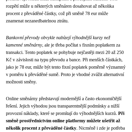
rozpětí může u některých směnáren dosahovat až několika
procent z převáděné částky, což při směně 78 eur může
znamenat nezanedbatelnou ztrátu.
Bankovní převody obvykle nabízejí výhodnější kurzy než
kamenné směnárny
, ale je třeba počítat s fixním poplatkem za
transakci. Tento poplatek se pohybuje nejčastěji mezi 20 až 250
Kč v závislosti na typu převodu a bance. Při menších částkách,
jako je 78 eur, může být tento fixní poplatek poměrně významný
v poměru k převáděné sumě. Proto je vhodné zvážit alternativní
možnosti směny.
Online směnárny představují modernější a často ekonomičtější
řešení. Jejich výhodou jsou transparentnější podmínky a nižší
provozní náklady, které se promítají do výhodnějších kurzů.
Při
směně prostřednictvím online platformy můžete ušetřit až
několik procent z převáděné částky
. Nicméně i zde je potřeba