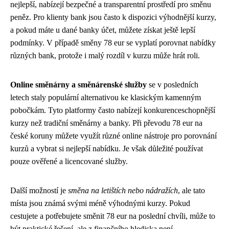
nejlepší, nabízejí bezpečné a transparentní prostředí pro směnu
peněz. Pro klienty bank jsou často k dispozici výhodnější kurzy,
a pokud máte u dané banky účet, můžete získat ještě lepší
podmínky. V případě směny 78 eur se vyplatí porovnat nabídky
různých bank, protože i malý rozdíl v kurzu může hrát roli.
Online směnárny a směnárenské služby
se v posledních
letech staly populární alternativou ke klasickým kamenným
pobočkám. Tyto platformy často nabízejí konkurenceschopnější
kurzy než tradiční směnárny a banky. Při převodu 78 eur na
české koruny můžete využít různé online nástroje pro porovnání
kurzů a vybrat si nejlepší nabídku. Je však důležité používat
pouze ověřené a licencované služby.
Další možností je
směna na letištích nebo nádražích
, ale tato
místa jsou známá svými méně výhodnými kurzy. Pokud
cestujete a potřebujete směnit 78 eur na poslední chvíli, může to
být praktické řešení, ale z finančního hlediska není