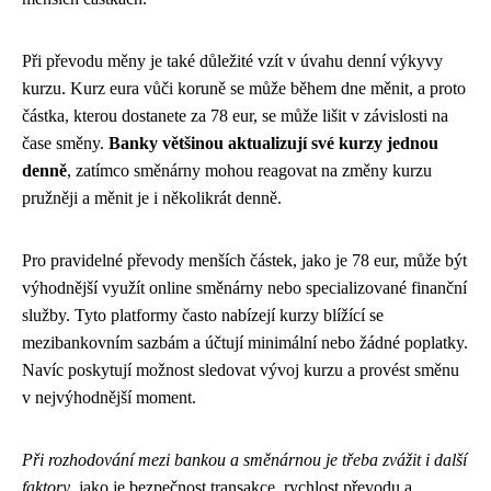
Při převodu měny je také důležité vzít v úvahu denní výkyvy
kurzu. Kurz eura vůči koruně se může během dne měnit, a proto
částka, kterou dostanete za 78 eur, se může lišit v závislosti na
čase směny.
Banky většinou aktualizují své kurzy jednou
denně
, zatímco směnárny mohou reagovat na změny kurzu
pružněji a měnit je i několikrát denně.
Pro pravidelné převody menších částek, jako je 78 eur, může být
výhodnější využít online směnárny nebo specializované finanční
služby. Tyto platformy často nabízejí kurzy blížící se
mezibankovním sazbám a účtují minimální nebo žádné poplatky.
Navíc poskytují možnost sledovat vývoj kurzu a provést směnu
v nejvýhodnější moment.
Při rozhodování mezi bankou a směnárnou je třeba zvážit i další
faktory
, jako je bezpečnost transakce, rychlost převodu a