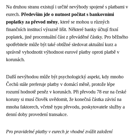
Na druhou stranu existují i určité nevýhody spojené s platbami v
eurech.
Především jde o nutnost počítat s bankovními
poplatky za převod měny
, které se mohou u různých
finančních institucí výrazně lišit. Některé banky účtují fixní
poplatek, jiné procentuální část z převáděné částky. Pro běžného
spotřebitele může být také obtížné sledovat aktuální kurz a
správně vyhodnotit výhodnost eurové platby oproti platbě v
korunách.
Další nevýhodou může být psychologický aspekt, kdy mnoho
Čechů stále preferuje platby v domácí měně, protože lépe
rozumí hodnotě peněz v korunách. Při převodu 78 eur na české
koruny si musí člověk uvědomit, že konečná částka závisí na
mnoha faktorech, včetně typu převodu, poskytovatele služby a
denní doby provedení transakce.
Pro pravidelné platby v eurech je vhodné zvážit založení