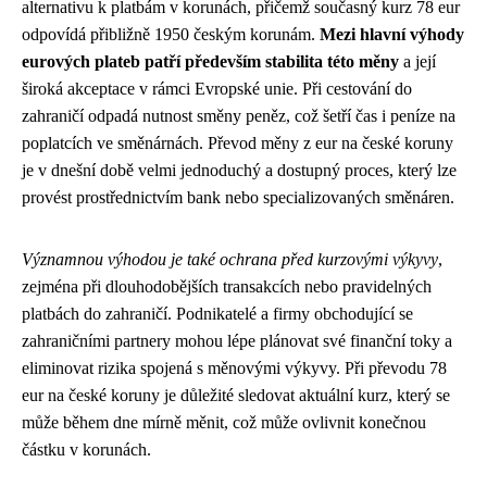
alternativu k platbám v korunách, přičemž současný kurz 78 eur
odpovídá přibližně 1950 českým korunám.
Mezi hlavní výhody
eurových plateb patří především stabilita této měny
a její
široká akceptace v rámci Evropské unie. Při cestování do
zahraničí odpadá nutnost směny peněz, což šetří čas i peníze na
poplatcích ve směnárnách. Převod měny z eur na české koruny
je v dnešní době velmi jednoduchý a dostupný proces, který lze
provést prostřednictvím bank nebo specializovaných směnáren.
Významnou výhodou je také ochrana před kurzovými výkyvy
,
zejména při dlouhodobějších transakcích nebo pravidelných
platbách do zahraničí. Podnikatelé a firmy obchodující se
zahraničními partnery mohou lépe plánovat své finanční toky a
eliminovat rizika spojená s měnovými výkyvy. Při převodu 78
eur na české koruny je důležité sledovat aktuální kurz, který se
může během dne mírně měnit, což může ovlivnit konečnou
částku v korunách.