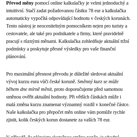
Převod měny
pomocí online kalkulačky je velmi jednoduchý a
intuitivní. Stačí zadat požadovanou částku 78 eur a kalkulačka
automaticky vypočítá odpovídající hodnotu v českých korunách.
Tento nástroj je neocenitelným pomocníkem nejen pro turisty a
cestovatele, ale také pro podnikatele a firmy, které pravidelně
pracují s různými měnami. Kalkulačka zohledňuje aktuální tržní
podmínky a poskytuje přesné výsledky pro vaše finanční
plánování.
Pro maximální přesnost převodu je důležité sledovat aktuální
vývoj kurzu eura vůči české koruně.
Směnný kurz se může
během dne mírně měnit
, proto doporučujeme před samotnou
směnou ověřit aktuální hodnoty. Při větších částkách může i
malá změna kurzu znamenat významný rozdíl v konečné částce.
Naše kalkulačka pro přepočet měn online vám pomůže rychle
zjistit, kolik českých korun dostanete za vaších 78 eur.