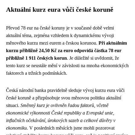
Aktuální kurz eura vůči české koruně
Převod 78 eur na české koruny je v současné době velmi
aktuální téma, zejména vzhledem k dynamickému vývoji
měnového kurzu mezi eurem a českou korunou.
Při aktuálním
kurzu přibližně 24,50 Kč za euro odpovídá částka 78 eur
přibližně 1 911 českých korun
. Je důležité si uvědomit, že
tento kurz se neustále mění v závislosti na mnoha ekonomických
faktorech a tržních podmínkách.
Česká národní banka pravidelně sleduje vývoj kurzu eura vůči
české koruně a přizpůsobuje svou měnovou politiku aktuální
situaci.
Směnný kurz je ovlivněn řadou faktorů, včetně
ekonomické výkonnosti České republiky a Evropské unie,
inflačních očekávání, úrokových sazeb a celkové důvěry v
ekonomiku
. V posledních měsících jsme mohli pozorovat