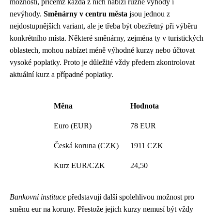
možností, přičemž každá z nich nabízí různé výhody i
nevýhody.
Směnárny v centru města
jsou jednou z
nejdostupnějších variant, ale je třeba být obezřetný při výběru
konkrétního místa. Některé směnárny, zejména ty v turistických
oblastech, mohou nabízet méně výhodné kurzy nebo účtovat
vysoké poplatky. Proto je důležité vždy předem zkontrolovat
aktuální kurz a případné poplatky.
Měna
Hodnota
Euro (EUR)
78 EUR
Česká koruna (CZK)
1911 CZK
Kurz EUR/CZK
24,50
Bankovní instituce
představují další spolehlivou možnost pro
směnu eur na koruny. Přestože jejich kurzy nemusí být vždy