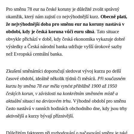
Pro směnu 78 eur na české koruny je důležité zvolit správný
okamžik, který nám zajistí co nejvýhodnější kurz.
Obecně platí,
že nejvýhodnější doba pro směnu eur na koruny nastává v
období, kdy je česká koruna vůči euru silná
. Tato situace
obvykle přichází v době, kdy česká ekonomika vykazuje dobré
výsledky a Česká národní banka udržuje vyšší úrokové sazby
než Evropská centrální banka.
Zkušení směnárníci doporučují sledovat vývoj kurzu po delší
časové období, ideálně několik týdnů či měsíců.
Při současném
kurzu by směna 78 eur měla vynést přibližně 1900 až 1950
českých korun, v závislosti na konkrétním směnném místě a
aktuální situaci na devizovém trhu
. Výhodné období pro směnu
často nastává v ranních hodinách obchodního dne, kdy jsou trhy
aktivnější a kurzy bývají příznivější.
Důležitým faktorem při rozhodování o načasování směny je také