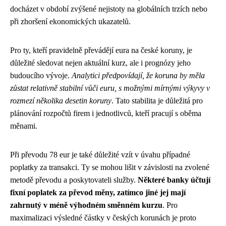
docházet v období zvýšené nejistoty na globálních trzích nebo
při zhoršení ekonomických ukazatelů.
Pro ty, kteří pravidelně převádějí eura na české koruny, je
důležité sledovat nejen aktuální kurz, ale i prognózy jeho
budoucího vývoje.
Analytici předpovídají, že koruna by měla
zůstat relativně stabilní vůči euru, s možnými mírnými výkyvy v
rozmezí několika desetin koruny
. Tato stabilita je důležitá pro
plánování rozpočtů firem i jednotlivců, kteří pracují s oběma
měnami.
Při převodu 78 eur je také důležité vzít v úvahu případné
poplatky za transakci. Ty se mohou lišit v závislosti na zvolené
metodě převodu a poskytovateli služby.
Některé banky účtují
fixní poplatek za převod měny, zatímco jiné jej mají
zahrnutý v méně výhodném směnném kurzu
. Pro
maximalizaci výsledné částky v českých korunách je proto