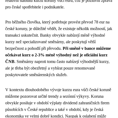
relativní stabilitu kurzu koruny vůči euru, což je pozitivní zpráva
pro české spotřebitele i podnikatele.
Pro běžného člověka, který potřebuje provést převod 78 eur na
české koruny, je důležité vědět, že existuje několik možností, jak
transakci uskutečnit. Banky obvykle nabízejí méně výhodné
kurzy než specializované směnárny, ale poskytují větší
bezpečnost a pohodlí při převodu.
Při směně v bance můžeme
očekávat kurz o 2-3% méně výhodný než je oficiální kurz
ČNB
. Směnárny naproti tomu často nabízejí výhodnější kurzy,
ale je třeba být obezřetný a vybírat pouze renomované
poskytovatele směnárenských služeb.
V kontextu dlouhodobého vývoje kurzu eura vůči české koruně
můžeme pozorovat určité trendy a sezónní výkyvy. Koruna
obvykle posiluje v období výplaty dividend zahraničních firem
působících v České republice a také v období, kdy je česká
ekonomika ve velmi dobré kondici. Naopak k oslabení může