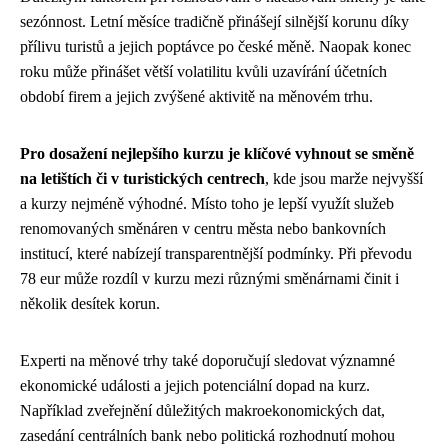
sezónnost. Letní měsíce tradičně přinášejí silnější korunu díky
přílivu turistů a jejich poptávce po české měně. Naopak konec
roku může přinášet větší volatilitu kvůli uzavírání účetních
období firem a jejich zvýšené aktivitě na měnovém trhu.
Pro dosažení nejlepšího kurzu je klíčové vyhnout se směně
na letištích či v turistických centrech
, kde jsou marže nejvyšší
a kurzy nejméně výhodné. Místo toho je lepší využít služeb
renomovaných směnáren v centru města nebo bankovních
institucí, které nabízejí transparentnější podmínky. Při převodu
78 eur může rozdíl v kurzu mezi různými směnárnami činit i
několik desítek korun.
Experti na měnové trhy také doporučují sledovat významné
ekonomické události a jejich potenciální dopad na kurz.
Například zveřejnění důležitých makroekonomických dat,
zasedání centrálních bank nebo politická rozhodnutí mohou