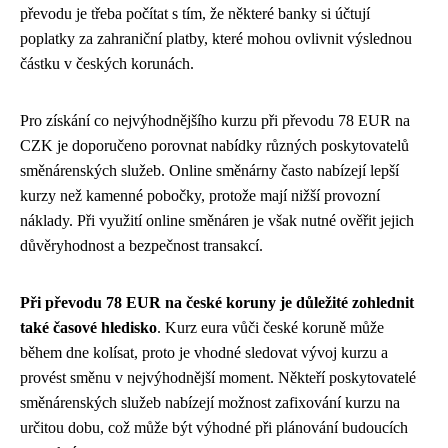
převodu je třeba počítat s tím, že některé banky si účtují
poplatky za zahraniční platby, které mohou ovlivnit výslednou
částku v českých korunách.
Pro získání co nejvýhodnějšího kurzu při převodu 78 EUR na
CZK je doporučeno porovnat nabídky různých poskytovatelů
směnárenských služeb. Online směnárny často nabízejí lepší
kurzy než kamenné pobočky, protože mají nižší provozní
náklady. Při využití online směnáren je však nutné ověřit jejich
důvěryhodnost a bezpečnost transakcí.
Při převodu 78 EUR na české koruny je důležité zohlednit
také časové hledisko
. Kurz eura vůči české koruně může
během dne kolísat, proto je vhodné sledovat vývoj kurzu a
provést směnu v nejvýhodnější moment. Někteří poskytovatelé
směnárenských služeb nabízejí možnost zafixování kurzu na
určitou dobu, což může být výhodné při plánování budoucích