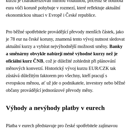
kurzu je charakterizován mírnou volatilitou, přičemž se hodnota
eura vůči koruně pohybuje v rozmezí, které reflektuje aktuální
ekonomickou situaci v Evropě i České republice.
Pro běžné spotřebitele provádějící převody menších částek, jako
je 78 eur na české koruny, znamená tento vývoj nutnost sledovat
aktuální kurzy a vybírat nejvýhodnější možnosti směny.
Banky
a směnárny obvykle nabízejí méně výhodné kurzy než je
oficiální kurz ČNB
, což je důležité zohlednit při plánování
měnových konverzí. Historický vývoj kurzu EUR/CZK tak
zůstává důležitým faktorem pro všechny, kteří pracují s
evropskou měnou, ať už jde o podnikatele, investory nebo běžné
občany provádějící jednorázové převody měny.
Výhody a nevýhody platby v eurech
Platba v eurech představuje pro české spotřebitele zajímavou