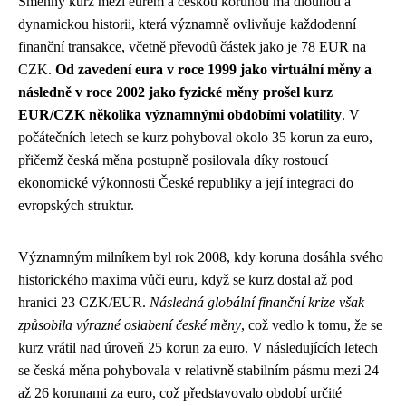
Směnný kurz mezi eurem a českou korunou má dlouhou a
dynamickou historii, která významně ovlivňuje každodenní
finanční transakce, včetně převodů částek jako je 78 EUR na
CZK.
Od zavedení eura v roce 1999 jako virtuální měny a
následně v roce 2002 jako fyzické měny prošel kurz
EUR/CZK několika významnými obdobími volatility
. V
počátečních letech se kurz pohyboval okolo 35 korun za euro,
přičemž česká měna postupně posilovala díky rostoucí
ekonomické výkonnosti České republiky a její integraci do
evropských struktur.
Významným milníkem byl rok 2008, kdy koruna dosáhla svého
historického maxima vůči euru, když se kurz dostal až pod
hranici 23 CZK/EUR.
Následná globální finanční krize však
způsobila výrazné oslabení české měny
, což vedlo k tomu, že se
kurz vrátil nad úroveň 25 korun za euro. V následujících letech
se česká měna pohybovala v relativně stabilním pásmu mezi 24
až 26 korunami za euro, což představovalo období určité