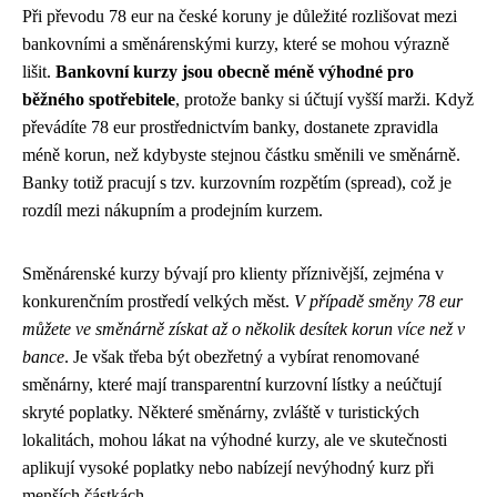
Při převodu 78 eur na české koruny je důležité rozlišovat mezi
bankovními a směnárenskými kurzy, které se mohou výrazně
lišit.
Bankovní kurzy jsou obecně méně výhodné pro
běžného spotřebitele
, protože banky si účtují vyšší marži. Když
převádíte 78 eur prostřednictvím banky, dostanete zpravidla
méně korun, než kdybyste stejnou částku směnili ve směnárně.
Banky totiž pracují s tzv. kurzovním rozpětím (spread), což je
rozdíl mezi nákupním a prodejním kurzem.
Směnárenské kurzy bývají pro klienty příznivější, zejména v
konkurenčním prostředí velkých měst.
V případě směny 78 eur
můžete ve směnárně získat až o několik desítek korun více než v
bance
. Je však třeba být obezřetný a vybírat renomované
směnárny, které mají transparentní kurzovní lístky a neúčtují
skryté poplatky. Některé směnárny, zvláště v turistických
lokalitách, mohou lákat na výhodné kurzy, ale ve skutečnosti
aplikují vysoké poplatky nebo nabízejí nevýhodný kurz při
menších částkách.