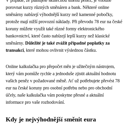
V případě, že plánujete skutečnou směnu peněz, je vhodné
porovnat kurzy různých směnáren a bank. Některé online
směnárny nabízejí výhodnější kurzy než kamenné pobočky,
protože mají nižší provozní náklady. Při převodu 78 eur na české
koruny můžete využít také různé formy elektronického
bankovnictví, které často nabízejí lepší kurzy než klasické
směnárny.
Důležité je také zvážit případné poplatky za
transakci
, které mohou ovlivnit výslednou částku.
Online kalkulačka pro přepočet měn je užitečným nástrojem,
který vám pomůže rychle a jednoduše zjistit aktuální hodnotu
vašich peněz v požadované měně. Ať už potřebujete převést 78
eur na české koruny pro osobní potřebu nebo pro obchodní
účely, naše kalkulačka vám poskytne přesné a aktuální
informace pro vaše rozhodování.
Kdy je nejvýhodnější směnit eura