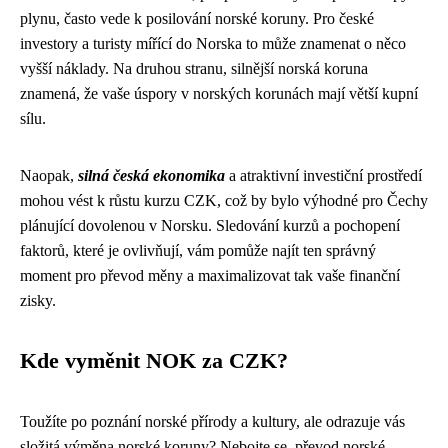
plynu, často vede k posilování norské koruny. Pro české
investory a turisty mířící do Norska to může znamenat o něco
vyšší náklady. Na druhou stranu, silnější norská koruna
znamená, že vaše úspory v norských korunách mají větší kupní
sílu.
Naopak,
silná česká ekonomika
a atraktivní investiční prostředí
mohou vést k růstu kurzu CZK, což by bylo výhodné pro Čechy
plánující dovolenou v Norsku. Sledování kurzů a pochopení
faktorů, které je ovlivňují, vám pomůže najít ten správný
moment pro převod měny a maximalizovat tak vaše finanční
zisky.
Kde vyměnit NOK za CZK?
Toužíte po poznání norské přírody a kultury, ale odrazuje vás
složitá výměna norské koruny? Nebojte se, převod norské