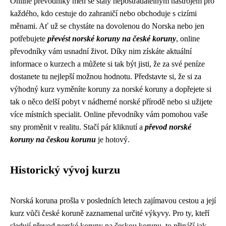
Online převodníky měn se staly nepostradatelným nástrojem pro
každého, kdo cestuje do zahraničí nebo obchoduje s cizími
měnami. Ať už se chystáte na dovolenou do Norska nebo jen
potřebujete
převést norské koruny na české koruny
, online
převodníky vám usnadní život. Díky nim získáte aktuální
informace o kurzech a můžete si tak být jisti, že za své peníze
dostanete tu nejlepší možnou hodnotu. Představte si, že si za
výhodný kurz vyměníte koruny za norské koruny a dopřejete si
tak o něco delší pobyt v nádherné norské přírodě nebo si užijete
více místních specialit. Online převodníky vám pomohou vaše
sny proměnit v realitu. Stačí pár kliknutí a
převod norské
koruny na českou korunu
je hotový.
Historický vývoj kurzu
Norská koruna prošla v posledních letech zajímavou cestou a její
kurz vůči české koruně zaznamenal určité výkyvy. Pro ty, kteří
sledují převod norské koruny na českou korunu, to přináší jak