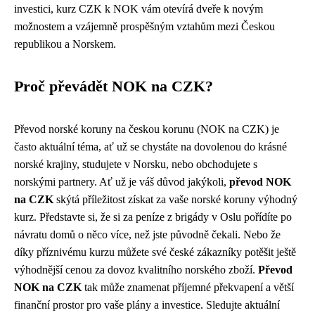
investici, kurz CZK k NOK vám otevírá dveře k novým
možnostem a vzájemně prospěšným vztahům mezi Českou
republikou a Norskem.
Proč převádět NOK na CZK?
Převod norské koruny na českou korunu (NOK na CZK) je
často aktuální téma, ať už se chystáte na dovolenou do krásné
norské krajiny, studujete v Norsku, nebo obchodujete s
norskými partnery. Ať už je váš důvod jakýkoli,
převod NOK
na CZK
skýtá příležitost získat za vaše norské koruny výhodný
kurz. Představte si, že si za peníze z brigády v Oslu pořídíte po
návratu domů o něco více, než jste původně čekali. Nebo že
díky příznivému kurzu můžete své české zákazníky potěšit ještě
výhodnější cenou za dovoz kvalitního norského zboží.
Převod
NOK na CZK
tak může znamenat příjemné překvapení a větší
finanční prostor pro vaše plány a investice. Sledujte aktuální