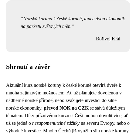
Norská koruna k české koruně, tanec dvou ekonomik
na parketu světových měn.
Bořivoj Král
Shrnutí a závěr
Aktuální kurz norské koruny k české koruně otevírá dveře k
mnoha zajímavým možnostem. Ať už plánujete dovolenou v
nádherné norské přírodě, nebo zvažujete investici do silné
norské ekonomiky,
převod NOK na CZK
se stává důležitým
tématem. Díky příznivému kurzu si Češi mohou dovolit více, ať
už se jedná o
nezapomenutelné zážitky
na severu Evropy, nebo o
výhodné investice. Mnoho Čechů již využilo sílu norské koruny