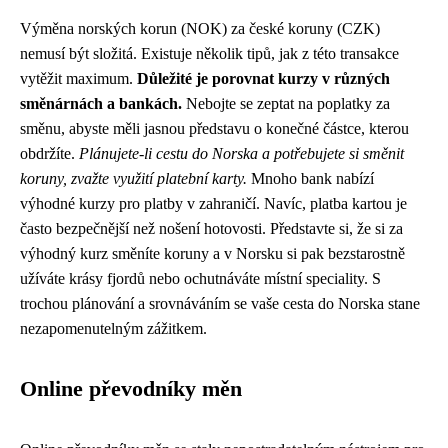
Výměna norských korun (NOK) za české koruny (CZK)
nemusí být složitá. Existuje několik tipů, jak z této transakce
vytěžit maximum.
Důležité je porovnat kurzy v různých
směnárnách a bankách.
Nebojte se zeptat na poplatky za
směnu, abyste měli jasnou představu o konečné částce, kterou
obdržíte.
Plánujete-li cestu do Norska a potřebujete si směnit
koruny, zvažte využití platební karty.
Mnoho bank nabízí
výhodné kurzy pro platby v zahraničí. Navíc, platba kartou je
často bezpečnější než nošení hotovosti. Představte si, že si za
výhodný kurz směníte koruny a v Norsku si pak bezstarostně
užíváte krásy fjordů nebo ochutnáváte místní speciality. S
trochou plánování a srovnáváním se vaše cesta do Norska stane
nezapomenutelným zážitkem.
Online převodníky měn