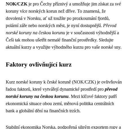
NOK/CZK
je pro Čechy příznivý a umožňuje jim získat za své
koruny více norských korun než dříve. To znamená, že
dovolená v Norsku, ať už toužíte po prozkoumání fjordů,
polární záře nebo norských měst, je nyní dostupnější.
Převod
norské koruny na českou korunu
je v současnosti výhodnější a
Češi tak mohou ušetřit nemalé finanční prostředky. Sledujte
aktuální kurzy a využijte výhodného kurzu pro vaše norské sny.
Faktory ovlivňující kurz
Kurz norské koruny k české koruně (NOK/CZK) je ovlivňován
řadou faktorů, které vytvářejí dynamické prostředí pro
převod
norské koruny na českou korunu
. Mezi klčové faktory patří
ekonomická situace obou zemí, měnová politika centrálních
bank a globální dění na finančních trzích.
Stabilní ekonomika Norska, podpořená silným exportem ropy a