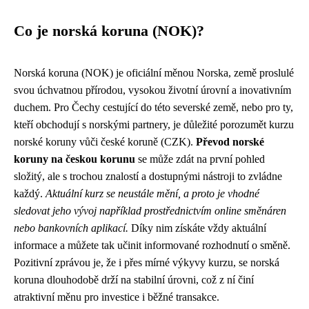
Co je norská koruna (NOK)?
Norská koruna (NOK) je oficiální měnou Norska, země proslulé
svou úchvatnou přírodou, vysokou životní úrovní a inovativním
duchem. Pro Čechy cestující do této severské země, nebo pro ty,
kteří obchodují s norskými partnery, je důležité porozumět kurzu
norské koruny vůči české koruně (CZK).
Převod norské
koruny na českou korunu
se může zdát na první pohled
složitý, ale s trochou znalostí a dostupnými nástroji to zvládne
každý.
Aktuální kurz se neustále mění, a proto je vhodné
sledovat jeho vývoj například prostřednictvím online směnáren
nebo bankovních aplikací.
Díky nim získáte vždy aktuální
informace a můžete tak učinit informované rozhodnutí o směně.
Pozitivní zprávou je, že i přes mírné výkyvy kurzu, se norská
koruna dlouhodobě drží na stabilní úrovni, což z ní činí
atraktivní měnu pro investice i běžné transakce.