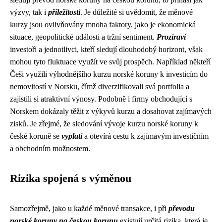
výzvy, tak i
příležitosti
. Je důležité si uvědomit, že měnové
kurzy jsou ovlivňovány mnoha faktory, jako je ekonomická
situace, geopolitické události a tržní sentiment.
Prozíraví
investoři a jednotlivci, kteří sledují dlouhodobý horizont, však
mohou tyto fluktuace využít ve svůj prospěch. Například někteří
Češi využili výhodnějšího kurzu norské koruny k investicím do
nemovitostí v Norsku, čímž diverzifikovali svá portfolia a
zajistili si atraktivní výnosy. Podobně i firmy obchodující s
Norskem dokázaly těžit z výkyvů kurzu a dosahovat zajímavých
zisků. Je zřejmé, že sledování vývoje kurzu norské koruny k
české koruně se
vyplatí
a otevírá cestu k zajímavým investičním
a obchodním možnostem.
Rizika spojená s výměnou
Samozřejmě, jako u každé měnové transakce, i při
převodu
norské koruny na českou korunu
existují určitá rizika, která je