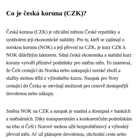
Co je česká koruna (CZK)?
Česká koruna (CZK) je oficiální měnou České republiky a
symbolem její ekonomické stability. Pro ty, kteří se zajímají o
norskou korunu (NOK) a její převod na CZK, je kurz CZK k
NOK důležitým faktorem. Silná česká ekonomika a stabilní kurz
koruny vytváří příznivé podmínky pro směnu měn. To znamená,
že Češi cestující do Norska nebo nakupující norské zboží a
služby mohou těžit z výhodného kurzu. Naopak pro Nory
cestující do Česka se otevírají možnosti pro cenově dostupnější
dovolenou nebo nákupy.
Směna NOK na CZK a naopak je snadná a dostupná v bankách
a směnárnách. Díky transparentním a konkurenčním podmínkám
na trhu si Češi i Norové mohou užít bezproblémový a výhodný
převod měn. Ať už plánujete dovolenou, obchodní cestu nebo