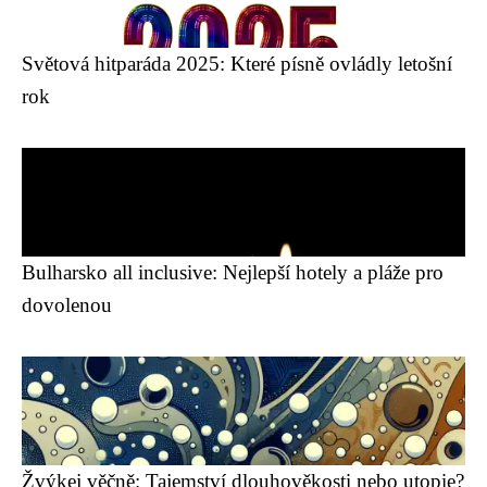
Světová hitparáda 2025: Které písně ovládly letošní
rok
Bulharsko all inclusive: Nejlepší hotely a pláže pro
dovolenou
Žvýkej věčně: Tajemství dlouhověkosti nebo utopie?