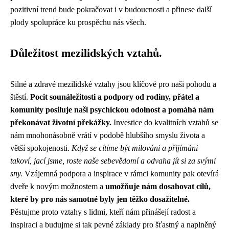
pozitivní trend bude pokračovat i v budoucnosti a přinese další
plody spolupráce ku prospěchu nás všech.
Důležitost mezilidských vztahů.
Silné a zdravé mezilidské vztahy jsou klíčové pro naši pohodu a
štěstí.
Pocit sounáležitosti a podpory od rodiny, přátel a
komunity posiluje naši psychickou odolnost a pomáhá nám
překonávat životní překážky.
Investice do kvalitních vztahů se
nám mnohonásobně vrátí v podobě hlubšího smyslu života a
větší spokojenosti.
Když se cítíme být milováni a přijímáni
takoví, jací jsme, roste naše sebevědomí a odvaha jít si za svými
sny.
Vzájemná podpora a inspirace v rámci komunity pak otevírá
dveře k novým možnostem a
umožňuje nám dosahovat cílů,
které by pro nás samotné byly jen těžko dosažitelné.
Pěstujme proto vztahy s lidmi, kteří nám přinášejí radost a
inspiraci a budujme si tak pevné základy pro šťastný a naplněný