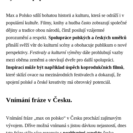
Max a Polsko sdílí bohatou historii a kulturu, která se odráží i v
populární kultuře. Filmy, knihy a hudba často zobrazují společné
dějiny a tradice obou národů, čímž posilují vzájemné
porozumění a respekt.
Spolupráce polských a českých umělců
přináší svěží vítr do kulturní scény a obohacuje publikum o nové
perspektivy.
Festivaly a kulturní výměny
dále prohlubují vazby
mezi oběma zeměmi a otevírají dveře pro další spolupráci.
Inspirací může být například úspěch koprodukčních filmů
,
které sklízí ovace na mezinárodních festivalech a dokazují, že
spojení polské a české kreativity má obrovský potenciál.
Vnímání fráze v Česku.
Vnímání fráze „max on polsko“ v Česku prochází zajímavým
vývojem. Dříve možná vnímaná s jistou dávkou nejasností, dnes
tato fráze stále více rezonuje s
pozitivními aspekty
česko-