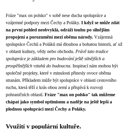
Fráze "max on polsko" v sobě nese ducha spolupráce a
vzájemné podpory mezi Čechy a Poláky.
I když se může zdát
na první pohled neobvyklá, odráží touhu po silnějším
propojení a porozumění mezi oběma národy.
Vzájemná
spolupráce Čechů a Poláků má dlouhou a bohatou historii, ať už
v oblasti kultury, vědy nebo obchodu.
Právě tato tradice
spolupráce je základem pro budování ještě silnějších a
prospěšnějších vztahů do budoucna.
Inspirací nám mohou být
společné projekty, které v minulosti přinesly ovoce oběma
stranám. Příkladem může být spolupráce v oblasti cestovního
ruchu, která těží z krás obou zemí a přispívá k rozvoji
pohraničních oblastí.
Fráze "max on polsko" tak můžeme
chápat jako symbol optimismu a naděje na ještě lepší a
plodnou spolupráci mezi Čechy a Poláky.
Využití v populární kultuře.