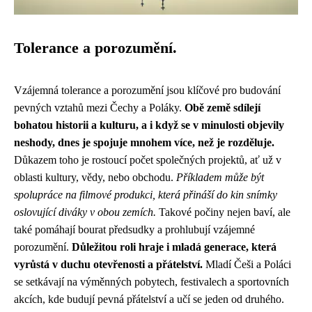
Tolerance a porozumění.
Vzájemná tolerance a porozumění jsou klíčové pro budování
pevných vztahů mezi Čechy a Poláky.
Obě země sdílejí
bohatou historii a kulturu, a i když se v minulosti objevily
neshody, dnes je spojuje mnohem více, než je rozděluje.
Důkazem toho je rostoucí počet společných projektů, ať už v
oblasti kultury, vědy, nebo obchodu.
Příkladem může být
spolupráce na filmové produkci, která přináší do kin snímky
oslovující diváky v obou zemích.
Takové počiny nejen baví, ale
také pomáhají bourat předsudky a prohlubují vzájemné
porozumění.
Důležitou roli hraje i mladá generace, která
vyrůstá v duchu otevřenosti a přátelství.
Mladí Češi a Poláci
se setkávají na výměnných pobytech, festivalech a sportovních
akcích, kde budují pevná přátelství a učí se jeden od druhého.