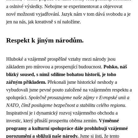
a oslnivé výsledky. Nebojme se experimentovat a objevovat
nové možnosti vyjadřování. Jazyk nám v tom dává svobodu a je
jen na nás, jak kreativně s ní naložíme.
Respekt k jiným národům.
Hluboké a vzájemně prospěšné vztahy mezi národy jsou
základem pro mírovou a prosperující budoucnost.
Polsko, náš
blízký soused, s nímž sdílíme bohatou historii, je toho
zářným příkladem.
Překonali jsme historické neshody a
vybudovali jsme pevné pouto založené na vzájemném respektu a
spolupráci.
Společně prosazujeme naše zájmy v Evropské unii a
NATO, čímž posilujeme bezpečnost a stabilitu celého regionu.
Inspirativní je i dynamický rozvoj vzájemného obchodu a
investic, který přináší prosperitu oběma zemím.
Výměnné
programy a kulturní spolupráce dále prohlubují vzájemné
porozumění a sbližují naše národy.
Jsme si jisti, že tento