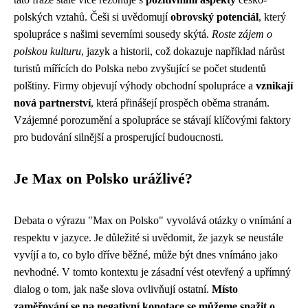
polských vztahů. Češi si uvědomují
obrovský potenciál
, který
spolupráce s našimi severními sousedy skýtá.
Roste zájem o
polskou kulturu
, jazyk a historii, což dokazuje například nárůst
turistů mířících do Polska nebo zvyšující se počet studentů
polštiny. Firmy objevují výhody obchodní spolupráce a
vznikají
nová partnerství
, která přinášejí prospěch oběma stranám.
Vzájemné porozumění a spolupráce se stávají klíčovými faktory
pro budování silnější a prosperující budoucnosti.
Je Max on Polsko urážlivé?
Debata o výrazu "Max on Polsko" vyvolává otázky o vnímání a
respektu v jazyce. Je důležité si uvědomit, že jazyk se neustále
vyvíjí a to, co bylo dříve běžné, může být dnes vnímáno jako
nevhodné. V tomto kontextu je zásadní vést otevřený a upřímný
dialog o tom, jak naše slova ovlivňují ostatní.
Místo
zaměřování se na negativní konotace se můžeme snažit o