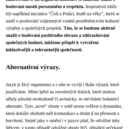
budování mostů porozumění a respektu.
Inspirativní může
být například iniciativa "Češi a Poláci, bratři na věky", která se
snaží o posilování vzájemných vztahů prostřednictvím kulturní
výměny a společných projektů.
Tím, že se budeme aktivně
snažit o budování pozitivního obrazu a zdůrazňování
společných hodnot, můžeme přispět k vytváření
inkluzivnější a tolerantnější společnosti.
Alternativní výrazy.
Jazyk je živý organismus a s ním se vyvíjí i škála výrazů, které
používáme. Místo lpění na zavedených frázích, které mohou
někdy působit neohrabaně či archaicky, se otevíráme bohatství
alternativ. Tyto „nové“ obraty v sobě nesou svěžest a dynamiku,
která dokáže obohatit naši komunikaci a dodat jí na přesnosti a
barvitosti. Stejně jako v umění i v jazyce platí, že odvážné tahy
štětcem, v tomto případě odvážné obraty řeči, přinášejí nečekané