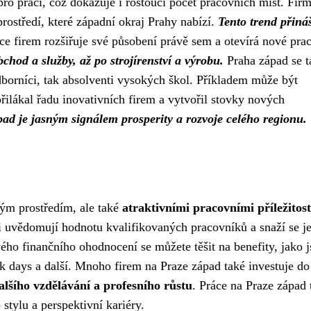
 pro práci, což dokazuje i rostoucí počet pracovních míst. Fir
rostředí, které západní okraj Prahy nabízí.
Tento trend přiná
ce firem rozšiřuje své působení právě sem a otevírá nové pra
bchod a služby, až po strojírenství a výrobu.
Praha západ se t
dborníci, tak absolventi vysokých škol. Příkladem může být
řilákal řadu inovativních firem a vytvořil stovky nových
ad je jasným signálem prosperity a rozvoje celého regionu.
ným prostředím, ale také
atraktivními pracovními příležitos
 uvědomují hodnotu kvalifikovaných pracovníků a snaží se j
ho finančního ohodnocení se můžete těšit na benefity, jako 
ck days a další. Mnoho firem na Praze západ také investuje do
alšího vzdělávání a profesního růstu
. Práce na Praze západ 
stylu a perspektivní kariéry.