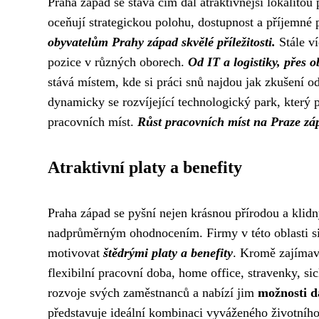
Praha západ se stává čím dál atraktivnější lokalitou
oceňují strategickou polohu, dostupnost a příjemné p
obyvatelům Prahy západ skvělé příležitosti.
Stále ví
pozice v různých oborech.
Od IT a logistiky, přes o
stává místem, kde si práci snů najdou jak zkušení o
dynamicky se rozvíjející technologický park, který p
pracovních míst.
Růst pracovních míst na Praze záp
Atraktivní platy a benefity
Praha západ se pyšní nejen krásnou přírodou a klid
nadprůměrným ohodnocením. Firmy v této oblasti si
motivovat
štědrými platy a benefity
. Kromě zajímavé
flexibilní pracovní doba, home office, stravenky, si
rozvoje svých zaměstnanců a nabízí jim
možnosti d
představuje ideální kombinaci vyváženého životního 