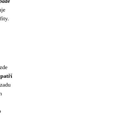
ápadě
uje
ity.
 zde
patří
ozadu
h
o