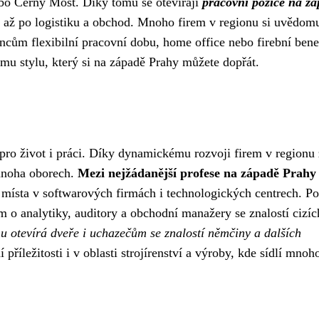
nebo Černý Most. Díky tomu se otevírají
pracovní pozice na z
í až po logistiku a obchod. Mnoho firem v regionu si uvědom
ncům flexibilní pracovní dobu, home office nebo firební benef
u stylu, který si na západě Prahy můžete dopřát.
 pro život i práci. Díky dynamickému rozvoji firem v regionu
 mnoha oborech.
Mezi nejžádanější profese na západě Prahy 
 místa v softwarových firmách i technologických centrech. P
m o analytiky, auditory a obchodní manažery se znalostí cizíc
u otevírá dveře i uchazečům se znalostí němčiny a dalších
příležitosti i v oblasti strojírenství a výroby, kde sídlí mnoh