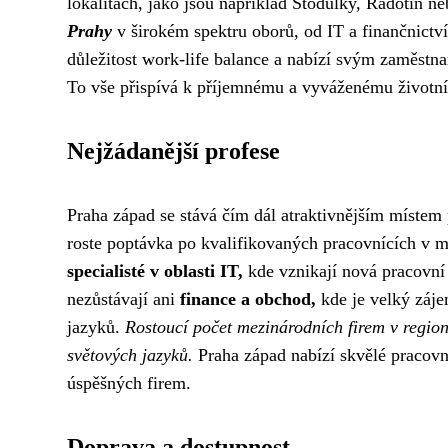
lokalitách, jako jsou například Stodůlky, Radotín 
Prahy
v širokém spektru oborů, od IT a finančnictv
důležitost work-life balance a nabízí svým zaměstna
To vše přispívá k příjemnému a vyváženému životním
Nejžádanější profese
Praha západ se stává čím dál atraktivnějším místem
roste poptávka po kvalifikovaných pracovnících v
specialisté v oblasti IT,
kde vznikají nová pracovní
nezůstávají ani
finance a obchod,
kde je velký záje
jazyků.
Rostoucí počet mezinárodních firem v region
světových jazyků.
Praha západ nabízí skvělé pracovní 
úspěšných firem.
Doprava a dostupnost