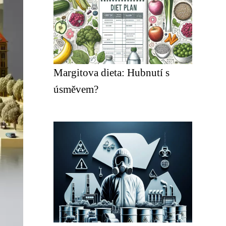
Margitova dieta: Hubnutí s
úsměvem?