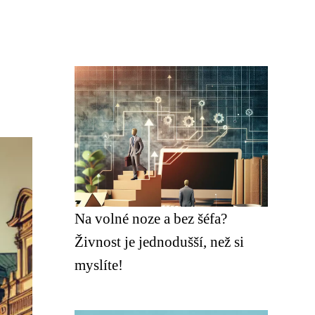
Na volné noze a bez šéfa?
Živnost je jednodušší, než si
myslíte!