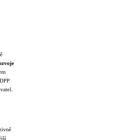
e
tě
ozvoje
rem
. DPP
vatel.
zivně
jší