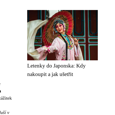
Letenky do Japonska: Kdy
nakoupit a jak ušetřit
e
h
zážitek
uší v