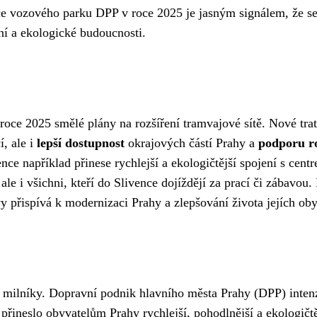
 vozového parku DPP v roce 2025 je jasným signálem, že s
í a ekologické budoucnosti.
ce 2025 smělé plány na rozšíření tramvajové sítě. Nové tra
í, ale i
lepší dostupnost
okrajových částí Prahy a
podporu r
nce například přinese rychlejší a ekologičtější spojení s cent
ale i všichni, kteří do Slivence dojíždějí za prací či zábavou
 přispívá k modernizaci Prahy a zlepšování života jejích oby
é milníky. Dopravní podnik hlavního města Prahy (DPP) inten
 přineslo obyvatelům Prahy rychlejší, pohodlnější a ekologičtě