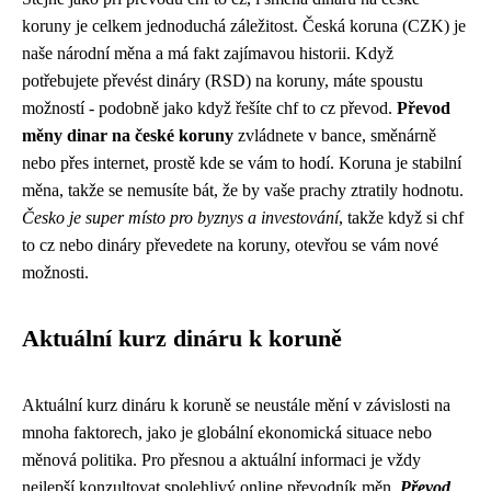
koruny je celkem jednoduchá záležitost. Česká koruna (CZK) je
naše národní měna a má fakt zajímavou historii. Když
potřebujete převést dináry (RSD) na koruny, máte spoustu
možností - podobně jako když řešíte
chf to cz
převod.
Převod
měny dinar na české koruny
zvládnete v bance, směnárně
nebo přes internet, prostě kde se vám to hodí. Koruna je stabilní
měna, takže se nemusíte bát, že by vaše prachy ztratily hodnotu.
Česko je super místo pro byznys a investování
, takže když si chf
to cz nebo dináry převedete na koruny, otevřou se vám nové
možnosti.
Aktuální kurz dináru k koruně
Aktuální kurz dináru k koruně se neustále mění v závislosti na
mnoha faktorech, jako je globální ekonomická situace nebo
měnová politika. Pro přesnou a aktuální informaci je vždy
nejlepší konzultovat spolehlivý online převodník měn.
Převod