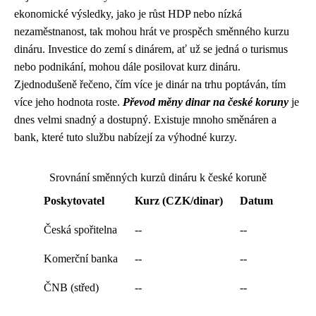
ekonomické výsledky, jako je růst HDP nebo nízká
nezaměstnanost, tak mohou hrát ve prospěch směnného kurzu
dináru. Investice do zemí s dinárem, ať už se jedná o turismus
nebo podnikání, mohou dále posilovat kurz dináru.
Zjednodušeně řečeno, čím více je dinár na trhu poptáván, tím
více jeho hodnota roste.
Převod měny dinar na české koruny
je
dnes velmi snadný a dostupný. Existuje mnoho směnáren a
bank, které tuto službu nabízejí za výhodné kurzy.
Srovnání směnných kurzů dináru k české koruně
Poskytovatel
Kurz (CZK/dinar)
Datum
Česká spořitelna
--
--
Komerční banka
--
--
ČNB (střed)
--
--