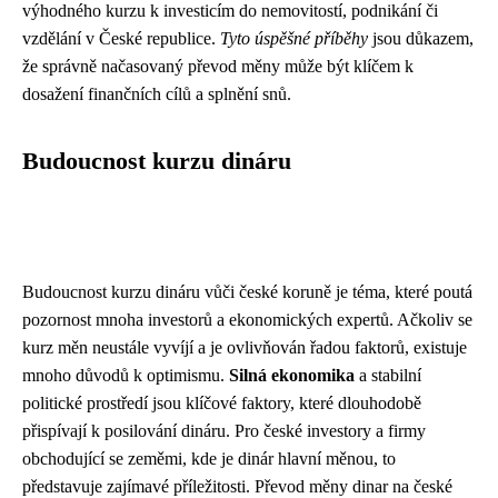
výhodného kurzu k investicím do nemovitostí, podnikání či
vzdělání v České republice.
Tyto úspěšné příběhy
jsou důkazem,
že správně načasovaný převod měny může být klíčem k
dosažení finančních cílů a splnění snů.
Budoucnost kurzu dináru
Budoucnost kurzu dináru vůči české koruně je téma, které poutá
pozornost mnoha investorů a ekonomických expertů. Ačkoliv se
kurz měn neustále vyvíjí a je ovlivňován řadou faktorů, existuje
mnoho důvodů k optimismu.
Silná ekonomika
a stabilní
politické prostředí jsou klíčové faktory, které dlouhodobě
přispívají k posilování dináru. Pro české investory a firmy
obchodující se zeměmi, kde je dinár hlavní měnou, to
představuje zajímavé příležitosti. Převod měny dinar na české