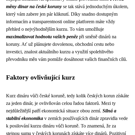
měny dinar na české koruny
se tak stává jednoduchým úkolem,
který vám zabere jen pár kliknutí. Díky snadno dostupným
informacím a transparentnosti online platforem máte vždy
přehled o nejvýhodnějším kurzu. To vám umožňuje
maximalizovat hodnotu vašich peněz
při směně dinárů na
koruny. Ať už plánujete dovolenou, obchodní cestu nebo
investici, znalost aktuálního kurzu a využití spolehlivého
převodníku měn vám pomůže dosáhnout vašich finančních cílů.
Faktory ovlivňující kurz
Kurz dináru vůči české koruně, tedy kolik českých korun získáte
za jeden dinár, je ovlivňován celou řadou faktorů. Mezi ty
nejdůležitější patří ekonomická situace obou zemí.
Silná a
stabilní ekonomika
v zemích používajících dinár zpravidla vede
k posilování kurzu dináru vůči koruně. To znamená, že za
stejnou sumu v českých korunách získáte více dinárů. Pozitivní