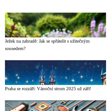
Ježek na zahradě: Jak se spřátelit s užitečným
sousedem?
Praha se rozzáří: Vánoční strom 2025 už září!