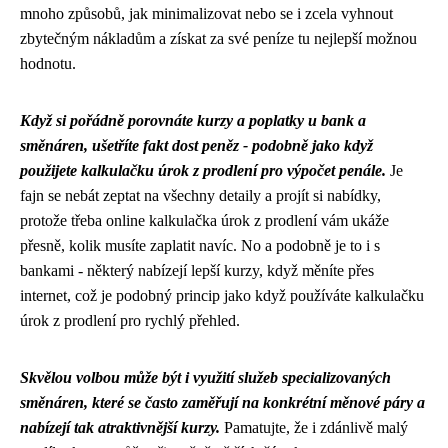
mnoho způsobů, jak minimalizovat nebo se i zcela vyhnout
zbytečným nákladům a získat za své peníze tu nejlepší možnou
hodnotu.
Když si pořádně porovnáte kurzy a poplatky u bank a
směnáren, ušetříte fakt dost peněz - podobně jako když
použijete
kalkulačku úrok z prodlení
pro výpočet penále.
Je
fajn se nebát zeptat na všechny detaily a projít si nabídky,
protože třeba online kalkulačka úrok z prodlení vám ukáže
přesně, kolik musíte zaplatit navíc. No a podobně je to i s
bankami - některý nabízejí lepší kurzy, když měníte přes
internet, což je podobný princip jako když používáte kalkulačku
úrok z prodlení pro rychlý přehled.
Skvělou volbou může být i využití služeb specializovaných
směnáren, které se často zaměřují na konkrétní měnové páry a
nabízejí tak atraktivnější kurzy.
Pamatujte, že i zdánlivě malý