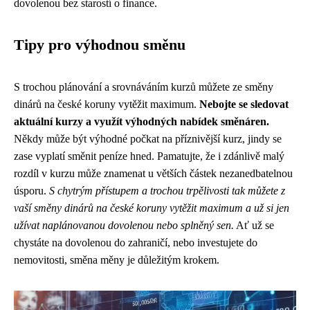
dovolenou bez starostí o finance.
Tipy pro výhodnou směnu
S trochou plánování a srovnáváním kurzů můžete ze směny
dinárů na české koruny vytěžit maximum.
Nebojte se sledovat
aktuální kurzy a využít výhodných nabídek směnáren.
Někdy může být výhodné počkat na příznivější kurz, jindy se
zase vyplatí směnit peníze hned. Pamatujte, že i zdánlivě malý
rozdíl v kurzu může znamenat u větších částek nezanedbatelnou
úsporu.
S chytrým přístupem a trochou trpělivosti tak můžete z
vaší směny dinárů na české koruny vytěžit maximum a už si jen
užívat naplánovanou dovolenou nebo splněný sen.
Ať už se
chystáte na dovolenou do zahraničí, nebo investujete do
nemovitosti, směna měny je důležitým krokem.