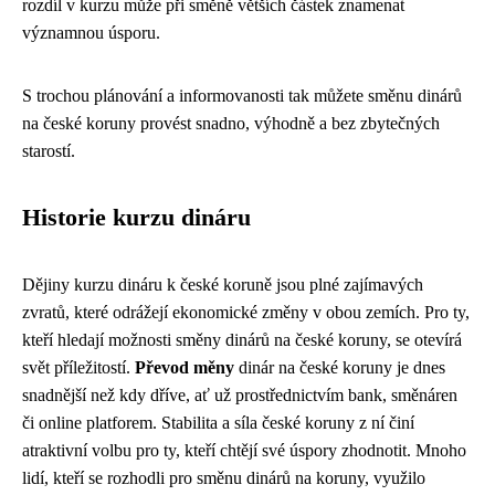
rozdíl v kurzu může při směně větších částek znamenat
významnou úsporu.
S trochou plánování a informovanosti tak můžete směnu dinárů
na české koruny provést snadno, výhodně a bez zbytečných
starostí.
Historie kurzu dináru
Dějiny kurzu dináru k české koruně jsou plné zajímavých
zvratů, které odrážejí ekonomické změny v obou zemích. Pro ty,
kteří hledají možnosti směny dinárů na české koruny, se otevírá
svět příležitostí.
Převod měny
dinár na české koruny je dnes
snadnější než kdy dříve, ať už prostřednictvím bank, směnáren
či online platforem. Stabilita a síla české koruny z ní činí
atraktivní volbu pro ty, kteří chtějí své úspory zhodnotit. Mnoho
lidí, kteří se rozhodli pro směnu dinárů na koruny, využilo