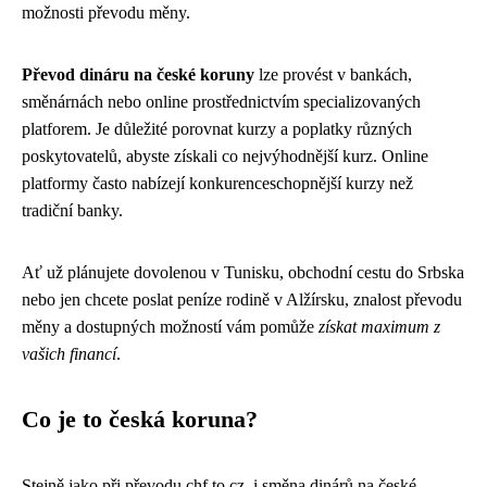
možnosti převodu měny.
Převod dináru na české koruny
lze provést v bankách,
směnárnách nebo online prostřednictvím specializovaných
platforem. Je důležité porovnat kurzy a poplatky různých
poskytovatelů, abyste získali co nejvýhodnější kurz. Online
platformy často nabízejí konkurenceschopnější kurzy než
tradiční banky.
Ať už plánujete dovolenou v Tunisku, obchodní cestu do Srbska
nebo jen chcete poslat peníze rodině v Alžírsku, znalost převodu
měny a dostupných možností vám pomůže
získat maximum z
vašich financí
.
Co je to česká koruna?
Stejně jako při převodu chf to cz, i směna dinárů na české