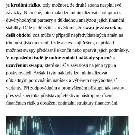
je kreditní riziko
, tedy možnost, že druhá strana nesplní své
závazky. Nicméně, toto riziko lze minimalizovat spoluprací s
důvěryhodnými partnery a důkladnou analýzou jejich finanční
stability. Dále je důležité si uvědomit, že
swap je závazek na
delší období
, což může v případě nepředvídatelných změn na
trhu nést jistá omezení. I zde ale existují řešení, například
možnost swapy předčasně ukončit nebo upravit jejich podmínky.
V neposlední řadě je nutné zmínit i náklady spojené s
uzavřením swapu
, které se liší v závislosti na jeho typu a
poskytovateli. Avšak i tyto náklady lze minimalizovat
důkladným porovnáním nabídek a výběrem nejvýhodnější
varianty. Při zodpovědném a promyšleném přístupu tak swapy i
přes svá specifika představují efektivní nástroj pro řízení
finančních rizik a dosažení optimální struktury financování.