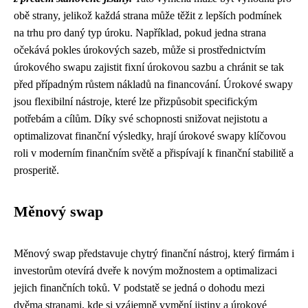
obě strany, jelikož každá strana může těžit z lepších podmínek
na trhu pro daný typ úroku. Například, pokud jedna strana
očekává pokles úrokových sazeb, může si prostřednictvím
úrokového swapu zajistit fixní úrokovou sazbu a chránit se tak
před případným růstem nákladů na financování. Úrokové swapy
jsou flexibilní nástroje, které lze přizpůsobit specifickým
potřebám a cílům. Díky své schopnosti snižovat nejistotu a
optimalizovat finanční výsledky, hrají úrokové swapy klíčovou
roli v moderním finančním světě a přispívají k finanční stabilitě a
prosperitě.
Měnový swap
Měnový swap představuje chytrý finanční nástroj, který firmám i
investorům otevírá dveře k novým možnostem a optimalizaci
jejich finančních toků. V podstatě se jedná o dohodu mezi
dvěma stranami, kde si vzájemně vymění jistiny a úrokové