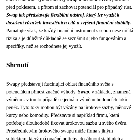
před poklesem, a přitom si zachovat potenciál pro případný růst.
Swap tak představuje flexibilní nástroj, který lze využít k
dosažení různých investičních cílů a zvýšení finanční stability.
Pamatujte však, že každý finanční instrument s sebou nese určitá
rizika a je důležité důkladně se seznámit s jeho fungováním a
specifiky, než se rozhodnete jej využít.
Shrnutí
Swapy představují fascinující oblast finančního světa s
potenciálem přinést značné výhody.
Swap
, v základu, znamená
výměnu - v tomto případě se jedná o výměnu budoucích toků
peněz. Tyto toky mohou být vázány na úrokové sazby, měnové
kurzy nebo komodity. Představte si například firmu, která
potřebuje dlouhodobě fixovat úrokovou sazbu u svého úvěru.
Prostřednictvím úrokového swapu může firma s jiným
subjektem, který má opačné potřeby, dosáhnout stabilních a