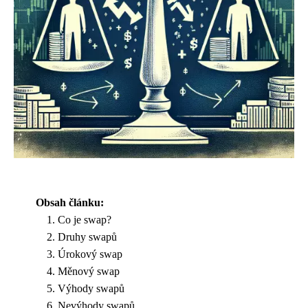
Obsah článku:
Co je swap?
Druhy swapů
Úrokový swap
Měnový swap
Výhody swapů
Nevýhody swapů