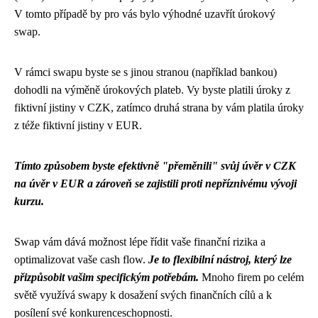
V tomto případě by pro vás bylo výhodné uzavřít úrokový
swap.
V rámci swapu byste se s jinou stranou (například bankou)
dohodli na výměně úrokových plateb. Vy byste platili úroky z
fiktivní jistiny v CZK, zatímco druhá strana by vám platila úroky
z téže fiktivní jistiny v EUR.
Tímto způsobem byste efektivně "přeměnili" svůj úvěr v CZK
na úvěr v EUR a zároveň se zajistili proti nepříznivému vývoji
kurzu.
Swap vám dává možnost lépe řídit vaše finanční rizika a
optimalizovat vaše cash flow.
Je to flexibilní nástroj, který lze
přizpůsobit vašim specifickým potřebám.
Mnoho firem po celém
světě využívá swapy k dosažení svých finančních cílů a k
posílení své konkurenceschopnosti.