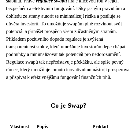
stabilitu. Právě
regulace swapů
hraje klíčovou roli v jejich
bezpečném a efektivním fungování. Díky jasným pravidlům a
dohledu ze strany autorit se minimalizují rizika a posiluje se
důvěra investorů. To umožňuje swapům plně rozvinout svůj
potenciál a přinášet prospěch všem zúčastněným stranám.
Příkladem pozitivního dopadu regulace je zvýšená
transparentnost smluv, která umožňuje investorům lépe chápat
podmínky a minimalizovat tak potenciál pro nedorozumění.
Regulace swapů tak nepředstavuje překážku, ale spíše pevný
rámec, který umožňuje tomuto inovativnímu nástroji prosperovat
a přispívat k efektivnějšímu fungování finančních trhů.
Co je Swap?
Vlastnost
Popis
Příklad