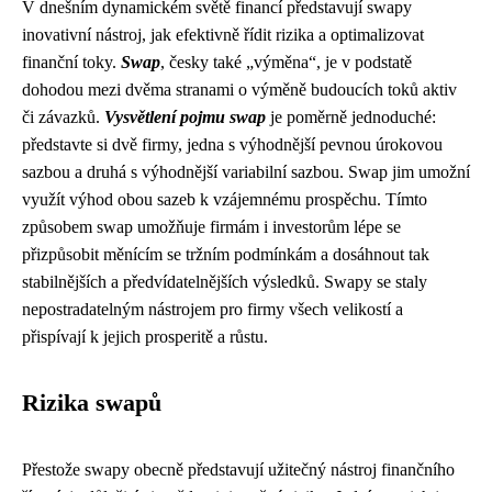
V dnešním dynamickém světě financí představují swapy
inovativní nástroj, jak efektivně řídit rizika a optimalizovat
finanční toky.
Swap
, česky také „výměna“, je v podstatě
dohodou mezi dvěma stranami o výměně budoucích toků aktiv
či závazků.
Vysvětlení pojmu swap
je poměrně jednoduché:
představte si dvě firmy, jedna s výhodnější pevnou úrokovou
sazbou a druhá s výhodnější variabilní sazbou. Swap jim umožní
využít výhod obou sazeb k vzájemnému prospěchu. Tímto
způsobem swap umožňuje firmám i investorům lépe se
přizpůsobit měnícím se tržním podmínkám a dosáhnout tak
stabilnějších a předvídatelnějších výsledků. Swapy se staly
nepostradatelným nástrojem pro firmy všech velikostí a
přispívají k jejich prosperitě a růstu.
Rizika swapů
Přestože swapy obecně představují užitečný nástroj finančního