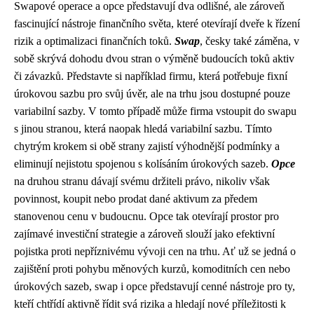
Swapové operace a opce představují dva odlišné, ale zároveň
fascinující nástroje finančního světa, které otevírají dveře k řízení
rizik a optimalizaci finančních toků.
Swap
, česky také záměna, v
sobě skrývá dohodu dvou stran o výměně budoucích toků aktiv
či závazků. Představte si například firmu, která potřebuje fixní
úrokovou sazbu pro svůj úvěr, ale na trhu jsou dostupné pouze
variabilní sazby. V tomto případě může firma vstoupit do swapu
s jinou stranou, která naopak hledá variabilní sazbu. Tímto
chytrým krokem si obě strany zajistí výhodnější podmínky a
eliminují nejistotu spojenou s kolísáním úrokových sazeb.
Opce
na druhou stranu dávají svému držiteli právo, nikoliv však
povinnost, koupit nebo prodat dané aktivum za předem
stanovenou cenu v budoucnu. Opce tak otevírají prostor pro
zajímavé investiční strategie a zároveň slouží jako efektivní
pojistka proti nepříznivému vývoji cen na trhu. Ať už se jedná o
zajištění proti pohybu měnových kurzů, komoditních cen nebo
úrokových sazeb, swap i opce představují cenné nástroje pro ty,
kteří chtřídí aktivně řídit svá rizika a hledají nové příležitosti k