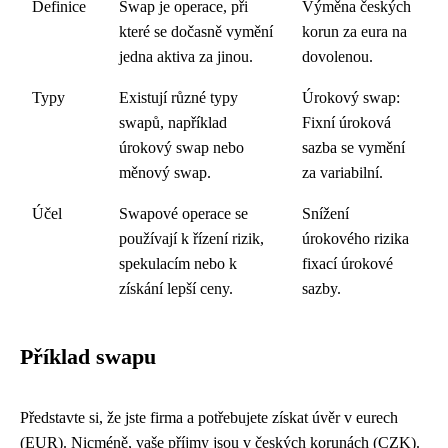
Definice
Swap je operace, při
Výměna českých
které se dočasně vymění
korun za eura na
jedna aktiva za jinou.
dovolenou.
Typy
Existují různé typy
Úrokový swap:
swapů, například
Fixní úroková
úrokový swap nebo
sazba se vymění
měnový swap.
za variabilní.
Účel
Swapové operace se
Snížení
používají k řízení rizik,
úrokového rizika
spekulacím nebo k
fixací úrokové
získání lepší ceny.
sazby.
Příklad swapu
Představte si, že jste firma a potřebujete získat úvěr v eurech
(EUR). Nicméně, vaše příjmy jsou v českých korunách (CZK).