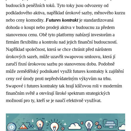
budoucích peněžních toků. Tyto toky jsou odvozeny od
podkladového aktiva, například úrokové sazby, měnového kurzu
nebo ceny komodity.
Futures kontrakt
je standardizovaná
dohoda o koupi nebo prodeji aktiva v budoucnu za předem
stanovenou cenu. Obě tyto platformy nabízejí investorům a
firmám flexibilitu a kontrolu nad jejich finanční budoucností.
Například společnost, která se chce chránit před nárůstem
úrokových sazeb, může uzavřít swapovou smlouvu, která jí
zaručí fixní úrokovou sazbu po stanovenou dobu. Podobně
může zemědělský podnikatel využít futures kontrakty k zajištění
ceny své úrody proti nepředvídatelným výkyvům na trhu.
Swapové i futures kontrakty tak hrají klíčovou roli v moderním
finančním světě a otevírají široké spektrum strategických
možností pro ty, kteří se je naučí efektivně využívat.