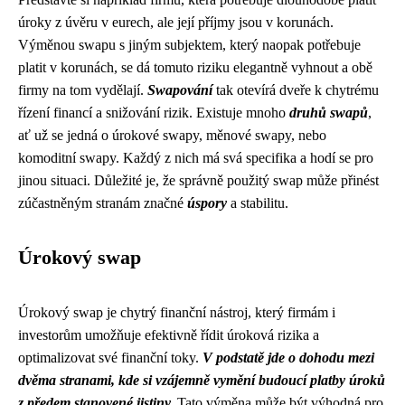
úroky z úvěru v eurech, ale její příjmy jsou v korunách.
Výměnou swapu s jiným subjektem, který naopak potřebuje
platit v korunách, se dá tomuto riziku elegantně vyhnout a obě
firmy na tom vydělají.
Swapování
tak otevírá dveře k chytrému
řízení financí a snižování rizik. Existuje mnoho
druhů swapů
,
ať už se jedná o úrokové swapy, měnové swapy, nebo
komoditní swapy. Každý z nich má svá specifika a hodí se pro
jinou situaci. Důležité je, že správně použitý swap může přinést
zúčastněným stranám značné
úspory
a stabilitu.
Úrokový swap
Úrokový swap je chytrý finanční nástroj, který firmám i
investorům umožňuje efektivně řídit úroková rizika a
optimalizovat své finanční toky.
V podstatě jde o dohodu mezi
dvěma stranami, kde si vzájemně vymění budoucí platby úroků
z předem stanovené jistiny.
Tato výměna může být výhodná pro