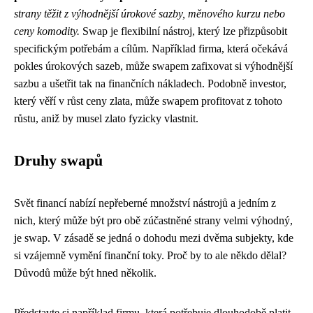
strany těžit z výhodnější úrokové sazby, měnového kurzu nebo
ceny komodity.
Swap je flexibilní nástroj, který lze přizpůsobit
specifickým potřebám a cílům. Například firma, která očekává
pokles úrokových sazeb, může swapem zafixovat si výhodnější
sazbu a ušetřit tak na finančních nákladech. Podobně investor,
který věří v růst ceny zlata, může swapem profitovat z tohoto
růstu, aniž by musel zlato fyzicky vlastnit.
Druhy swapů
Svět financí nabízí nepřeberné množství nástrojů a jedním z
nich, který může být pro obě zúčastněné strany velmi výhodný,
je swap. V zásadě se jedná o dohodu mezi dvěma subjekty, kde
si vzájemně vymění finanční toky. Proč by to ale někdo dělal?
Důvodů může být hned několik.
Představte si například firmu, která potřebuje dlouhodobě platit