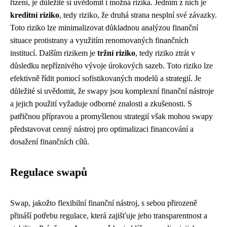
řízení, je důležité si uvědomit i možná rizika. Jedním z nich je
kreditní riziko
, tedy riziko, že druhá strana nesplní své závazky.
Toto riziko lze minimalizovat důkladnou analýzou finanční
situace protistrany a využitím renomovaných finančních
institucí. Dalším rizikem je
tržní riziko
, tedy riziko ztrát v
důsledku nepříznivého vývoje úrokových sazeb. Toto riziko lze
efektivně řídit pomocí sofistikovaných modelů a strategií. Je
důležité si uvědomit, že swapy jsou komplexní finanční nástroje
a jejich použití vyžaduje odborné znalosti a zkušenosti. S
patřičnou přípravou a promyšlenou strategií však mohou swapy
představovat cenný nástroj pro optimalizaci financování a
dosažení finančních cílů.
Regulace swapů
Swap, jakožto flexibilní finanční nástroj, s sebou přirozeně
přináší potřebu regulace, která zajišťuje jeho transparentnost a