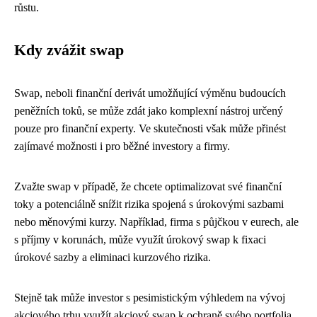
růstu.
Kdy zvážit swap
Swap, neboli finanční derivát umožňující výměnu budoucích
peněžních toků, se může zdát jako komplexní nástroj určený
pouze pro finanční experty. Ve skutečnosti však může přinést
zajímavé možnosti i pro běžné investory a firmy.
Zvažte swap v případě, že chcete optimalizovat své finanční
toky a potenciálně snížit rizika spojená s úrokovými sazbami
nebo měnovými kurzy. Například, firma s půjčkou v eurech, ale
s příjmy v korunách, může využít úrokový swap k fixaci
úrokové sazby a eliminaci kurzového rizika.
Stejně tak může investor s pesimistickým výhledem na vývoj
akciového trhu využít akciový swap k ochraně svého portfolia