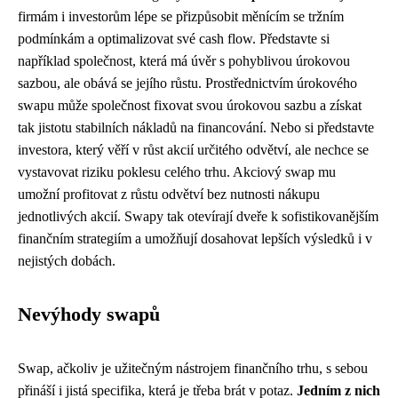
firmám i investorům lépe se přizpůsobit měnícím se tržním
podmínkám a optimalizovat své cash flow. Představte si
například společnost, která má úvěr s pohyblivou úrokovou
sazbou, ale obává se jejího růstu. Prostřednictvím úrokového
swapu může společnost fixovat svou úrokovou sazbu a získat
tak jistotu stabilních nákladů na financování. Nebo si představte
investora, který věří v růst akcií určitého odvětví, ale nechce se
vystavovat riziku poklesu celého trhu. Akciový swap mu
umožní profitovat z růstu odvětví bez nutnosti nákupu
jednotlivých akcií. Swapy tak otevírají dveře k sofistikovanějším
finančním strategiím a umožňují dosahovat lepších výsledků i v
nejistých dobách.
Nevýhody swapů
Swap, ačkoliv je užitečným nástrojem finančního trhu, s sebou
přináší i jistá specifika, která je třeba brát v potaz.
Jedním z nich