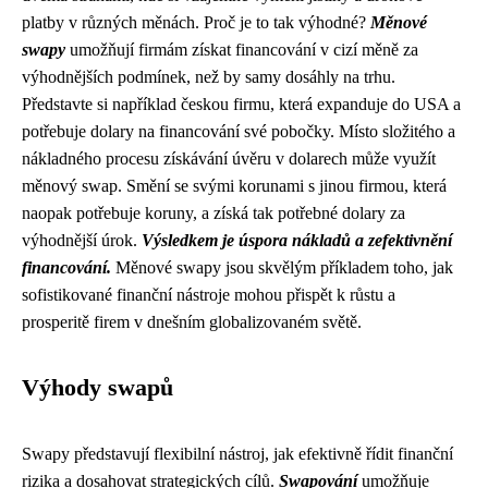
platby v různých měnách. Proč je to tak výhodné?
Měnové
swapy
umožňují firmám získat financování v cizí měně za
výhodnějších podmínek, než by samy dosáhly na trhu.
Představte si například českou firmu, která expanduje do USA a
potřebuje dolary na financování své pobočky. Místo složitého a
nákladného procesu získávání úvěru v dolarech může využít
měnový swap. Smění se svými korunami s jinou firmou, která
naopak potřebuje koruny, a získá tak potřebné dolary za
výhodnější úrok.
Výsledkem je úspora nákladů a zefektivnění
financování.
Měnové swapy jsou skvělým příkladem toho, jak
sofistikované finanční nástroje mohou přispět k růstu a
prosperitě firem v dnešním globalizovaném světě.
Výhody swapů
Swapy představují flexibilní nástroj, jak efektivně řídit finanční
rizika a dosahovat strategických cílů.
Swapování
umožňuje