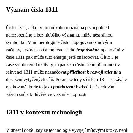
Význam čísla 1311
Číslo 1311, ačkoliv pro někoho možná na první pohled
nerozpoznáno a bez hlubšího významu, může nést silnou
symboliku. V numerologii je číslo 1 spojováno s novými
začátky, nezávislostí a motivací. Jeho
trojnásobné
opakování v
čísle 1311 pak může tuto energii ještě znásobovat. Číslo 3 je
zase symbolem kreativity, expanze a růstu. Jeho přítomnost v
sekvenci 1311 může naznačovat
příležitost k rozvoji talentů
a
dosažení vytyčených cílů. Pokud se tedy s číslem 1311 setkáváte
opakovaně, berte to jako
povzbuzení k akci
, k následování
vašich snů a k důvěře ve vlastní schopnosti.
1311 v kontextu technologií
V dnešní době, kdy se technologie vyvíjejí mílovými kroky, není