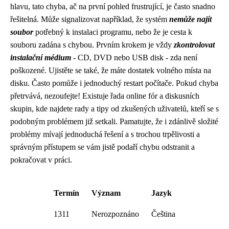
hlavu, tato chyba, ač na první pohled frustrující, je často snadno
řešitelná. Může signalizovat například, že systém
nemůže najít
soubor
potřebný k instalaci programu, nebo že je cesta k
souboru zadána s chybou. Prvním krokem je vždy
zkontrolovat
instalační médium
- CD, DVD nebo USB disk - zda není
poškozené. Ujistěte se také, že máte dostatek volného místa na
disku. Často pomůže i jednoduchý restart počítače. Pokud chyba
přetrvává, nezoufejte! Existuje řada online fór a diskusních
skupin, kde najdete rady a tipy od zkušených uživatelů, kteří se s
podobným problémem již setkali. Pamatujte, že i zdánlivě složité
problémy mívají jednoduchá řešení a s trochou trpělivosti a
správným přístupem se vám jistě podaří chybu odstranit a
pokračovat v práci.
Termín
Význam
Jazyk
1311
Nerozpoznáno
Čeština