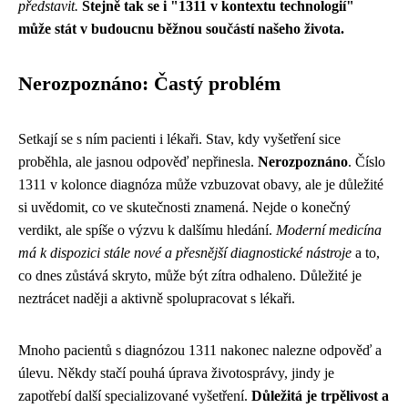
představit.
Stejně tak se i "1311 v kontextu technologií"
může stát v budoucnu běžnou součástí našeho života.
Nerozpoznáno: Častý problém
Setkají se s ním pacienti i lékaři. Stav, kdy vyšetření sice
proběhla, ale jasnou odpověď nepřinesla.
Nerozpoznáno
. Číslo
1311 v kolonce diagnóza může vzbuzovat obavy, ale je důležité
si uvědomit, co ve skutečnosti znamená. Nejde o konečný
verdikt, ale spíše o výzvu k dalšímu hledání.
Moderní medicína
má k dispozici stále nové a přesnější diagnostické nástroje
a to,
co dnes zůstává skryto, může být zítra odhaleno. Důležité je
neztrácet naději a aktivně spolupracovat s lékaři.
Mnoho pacientů s diagnózou 1311 nakonec nalezne odpověď a
úlevu. Někdy stačí pouhá úprava životosprávy, jindy je
zapotřebí další specializované vyšetření.
Důležitá je trpělivost a