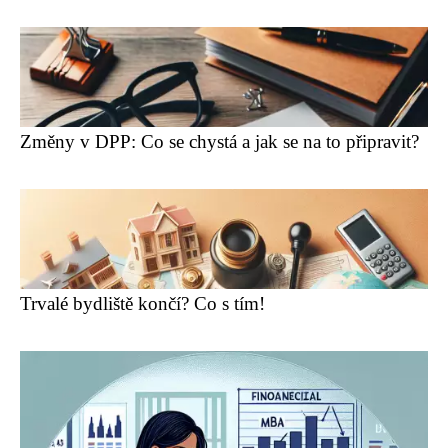
Změny v DPP: Co se chystá a jak se na to připravit?
Trvalé bydliště končí? Co s tím!