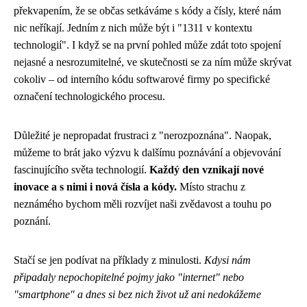
překvapením, že se občas setkáváme s kódy a čísly, které nám
nic neříkají. Jedním z nich může být i "1311 v kontextu
technologií". I když se na první pohled může zdát toto spojení
nejasné a nesrozumitelné, ve skutečnosti se za ním může skrývat
cokoliv – od interního kódu softwarové firmy po specifické
označení technologického procesu.
Důležité je nepropadat frustraci z "nerozpoznána". Naopak,
můžeme to brát jako výzvu k dalšímu poznávání a objevování
fascinujícího světa technologií.
Každý den vznikají nové
inovace a s nimi i nová čísla a kódy.
Místo strachu z
neznámého bychom měli rozvíjet naši zvědavost a touhu po
poznání.
Stačí se jen podívat na příklady z minulosti.
Kdysi nám
připadaly nepochopitelné pojmy jako "internet" nebo
"smartphone" a dnes si bez nich život už ani nedokážeme