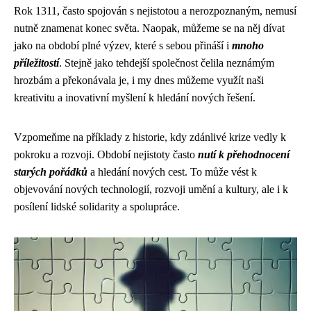
Rok 1311, často spojován s nejistotou a nerozpoznaným, nemusí
nutně znamenat konec světa. Naopak, můžeme se na něj dívat
jako na období plné výzev, které s sebou přináší i
mnoho
příležitostí
. Stejně jako tehdejší společnost čelila neznámým
hrozbám a překonávala je, i my dnes můžeme využít naši
kreativitu a inovativní myšlení k hledání nových řešení.
Vzpomeňme na příklady z historie, kdy zdánlivé krize vedly k
pokroku a rozvoji. Období nejistoty často
nutí k přehodnocení
starých pořádků
a hledání nových cest. To může vést k
objevování nových technologií, rozvoji umění a kultury, ale i k
posílení lidské solidarity a spolupráce.